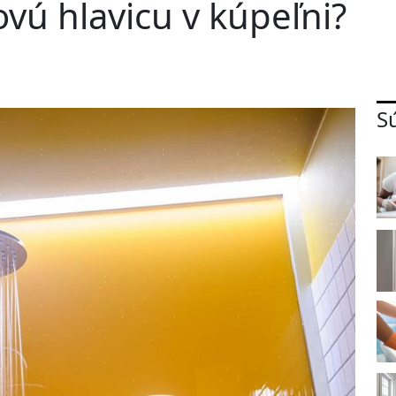
ovú hlavicu v kúpeľni?
S