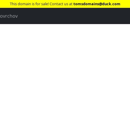
This domain is for sale! Contact us at
tomsdomains@duck.com
povrchov