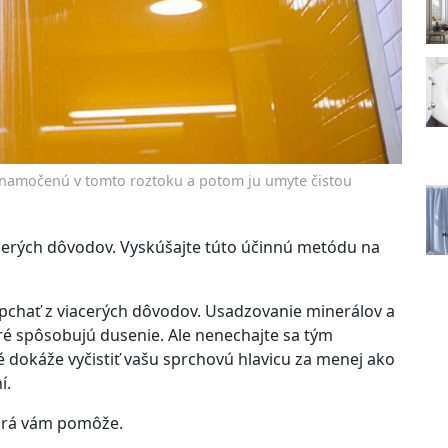
u namočenú v tomto roztoku a potom ju umyte čistou
cerých dôvodov. Vyskúšajte túto účinnú metódu na
upchať z viacerých dôvodov. Usadzovanie minerálov a
 spôsobujú dusenie. Ale nenechajte sa tým
ré dokáže vyčistiť vašu sprchovú hlavicu za menej ako
í.
orá vám pomôže.