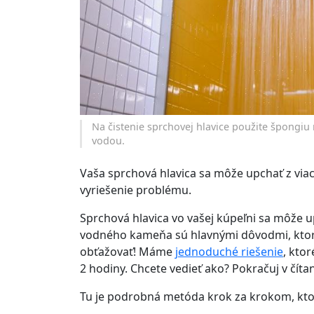
Na čistenie sprchovej hlavice použite špongi
vodou.
Vaša sprchová hlavica sa môže upchať z via
vyriešenie problému.
Sprchová hlavica vo vašej kúpeľni sa môže 
vodného kameňa sú hlavnými dôvodmi, ktoré
obťažovať! Máme
jednoduché riešenie
, kto
2 hodiny. Chcete vedieť ako? Pokračuj v čítan
Tu je podrobná metóda krok za krokom, kt