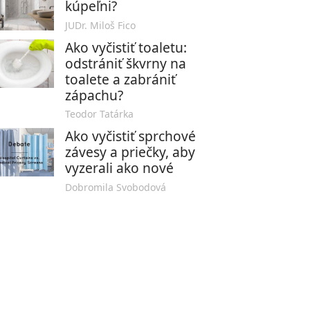
kúpeľni?
JUDr. Miloš Fico
Ako vyčistiť toaletu:
odstrániť škvrny na
toalete a zabrániť
zápachu?
Teodor Tatárka
Ako vyčistiť sprchové
závesy a priečky, aby
vyzerali ako nové
Dobromila Svobodová