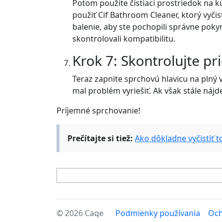
Potom použite čistiaci prostriedok na 
použiť Cif Bathroom Cleaner, ktorý vyči
balenie, aby ste pochopili správne pokyny
skontrolovali kompatibilitu.
Krok 7: Skontrolujte pr
Teraz zapnite sprchovú hlavicu na plný v
mal problém vyriešiť. Ak však stále náj
Príjemné sprchovanie!
Prečítajte si tiež:
Ako dôkladne vyčistiť 
© 2026 Caqe
Podmienky používania
Och