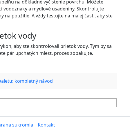
kúpeľňu na dôkladné vyčistenie povrchu. Môžete
stí vodoznaky a mydlové usadeniny. Skontrolujte
 na použitie. A vždy testujte na malej časti, aby ste
ietok vody
ýkon, aby ste skontrolovali prietok vody. Tým by sa
dete pár upchatých miest, proces zopakujte.
toaletu: kompletný návod
rana súkromia
Kontakt