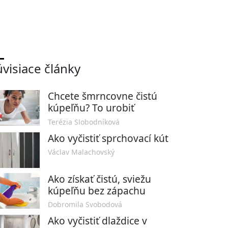
úvisiace články
Chcete šmrncovne čistú
kúpeľňu? To urobiť
Terézia Slobodníková
Ako vyčistiť sprchovací kút
Václav Malachovský
Ako získať čistú, sviežu
kúpeľňu bez zápachu
Dobromila Svobodová
Ako vyčistiť dlaždice v