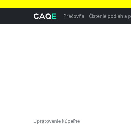
Práčovňa
Čistenie podláh a 
Upratovanie kúpeľne