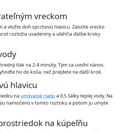
árateľným vreckom
 a vložte doň sprchovú hlavicu. Zaistite vrecko
cot rozložia usadeniny a uľahčia ďalšie kroky
 vody
stredný tlak na 2-4 minúty. Tým sa uvoľní nános.
hoďte ho do koša, než prejdete na ďalší krok.
ovú hlavicu
triedku na
umývanie riadu
a 0,5 šálky teplej vody. Na
ongiu namočenú v tomto roztoku a potom ju umyte
i prostriedok na kúpeľňu