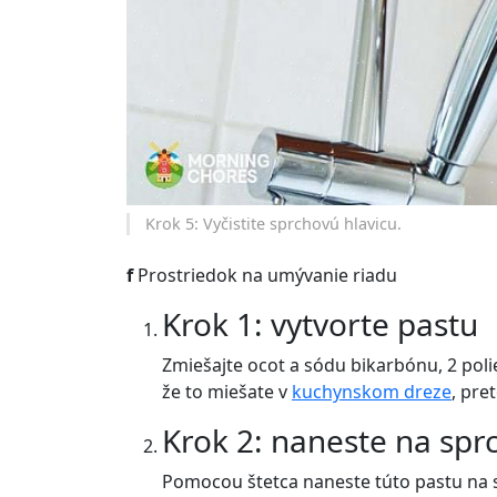
Krok 5: Vyčistite sprchovú hlavicu.
f
Prostriedok na umývanie riadu
Krok 1: vytvorte pastu
Zmiešajte ocot a sódu bikarbónu, 2 polie
že to miešate v
kuchynskom dreze
, pre
Krok 2: naneste na spr
Pomocou štetca naneste túto pastu na spr