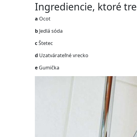
Ingrediencie, ktoré t
a
Ocot
b
Jedlá sóda
c
Štetec
d
Uzatvárateľné vrecko
e
Gumička