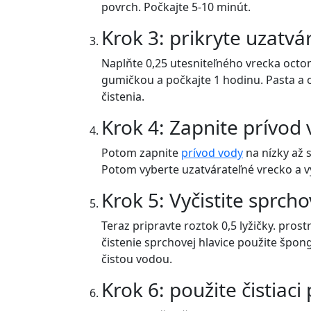
povrch. Počkajte 5-10 minút.
Krok 3: prikryte uzatv
Naplňte 0,25 utesniteľného vrecka octom
gumičkou a počkajte 1 hodinu. Pasta a o
čistenia.
Krok 4: Zapnite prívod
Potom zapnite
prívod vody
na nízky až 
Potom vyberte uzatvárateľné vrecko a vy
Krok 5: Vyčistite sprch
Teraz pripravte roztok 0,5 lyžičky. pros
čistenie sprchovej hlavice použite šp
čistou vodou.
Krok 6: použite čistiac