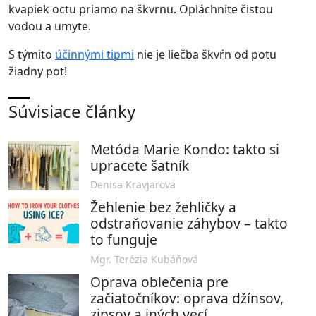
kvapiek octu priamo na škvrnu. Opláchnite čistou
vodou a umyte.
S týmito
účinnými tipmi
nie je liečba škvŕn od potu
žiadny pot!
Súvisiace články
Metóda Marie Kondo: takto si
upracete šatník
Denisa Kravjarová
Žehlenie bez žehličky a
odstraňovanie záhybov – takto
to funguje
Mgr. Terézia Kubáňová
Oprava oblečenia pre
začiatočníkov: oprava džínsov,
zipsov a iných vecí