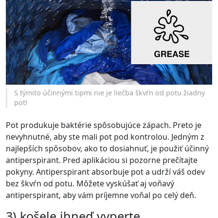
S týmito účinnými tipmi nie je liečba škvŕn od potu žiadny
pot!
Pot produkuje baktérie spôsobujúce zápach. Preto je
nevyhnutné, aby ste mali pot pod kontrolou. Jedným z
najlepších spôsobov, ako to dosiahnuť, je použiť účinný
antiperspirant. Pred aplikáciou si pozorne prečítajte
pokyny. Antiperspirant absorbuje pot a udrží váš odev
bez škvŕn od potu. Môžete vyskúšať aj voňavý
antiperspirant, aby vám príjemne voňal po celý deň.
3) košele ihneď vyperte