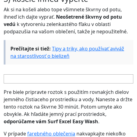
Ak si na košeli alebo tope všimnete škvrny od potu,
ihneď ich dajte vyprať.
Neošetrené škvrny od potu
vedú
k vytvoreniu zelenkastého fľaku v oblasti
podpazušia na vašom oblečení, takže je nepoužiteľné.
Prečítajte si tiež:
Tipy a triky, ako používať aviváž
na starostlivosť o bielizeň
Pre biele pripravte roztok s použitím rovnakých dielov
jemného čistiaceho prostriedku a vody. Naneste a držte
tento roztok na škvrne 30 minút. Potom umyte ako
obvykle. Ak hľadáte jemný prací prostriedok,
odporúčame vám Surf Excel Easy Wash
.
V prípade
farebného oblečenia
nakvapkajte niekoľko