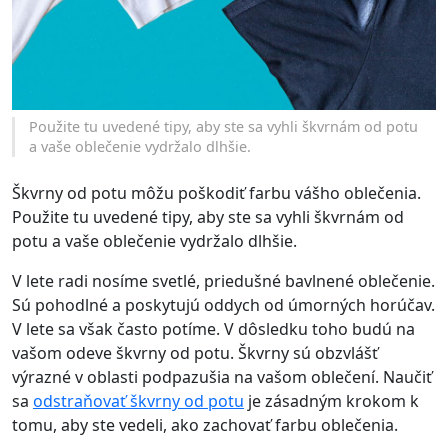
Použite tu uvedené tipy, aby ste sa vyhli škvrnám od potu
a vaše oblečenie vydržalo dlhšie.
Škvrny od potu môžu poškodiť farbu vášho oblečenia.
Použite tu uvedené tipy, aby ste sa vyhli škvrnám od
potu a vaše oblečenie vydržalo dlhšie.
V lete radi nosíme svetlé, priedušné bavlnené oblečenie.
Sú pohodlné a poskytujú oddych od úmorných horúčav.
V lete sa však často potíme. V dôsledku toho budú na
vašom odeve škvrny od potu. Škvrny sú obzvlášť
výrazné v oblasti podpazušia na vašom oblečení. Naučiť
sa
odstraňovať škvrny od potu
je zásadným krokom k
tomu, aby ste vedeli, ako zachovať farbu oblečenia.