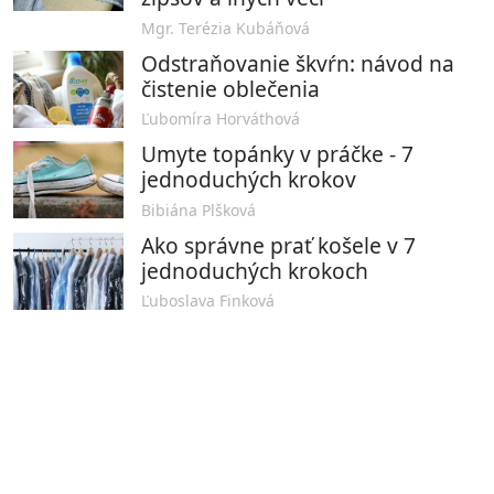
Mgr. Terézia Kubáňová
Odstraňovanie škvŕn: návod na
čistenie oblečenia
Ľubomíra Horváthová
Umyte topánky v práčke - 7
jednoduchých krokov
Bibiána Plšková
Ako správne prať košele v 7
jednoduchých krokoch
Ľuboslava Finková