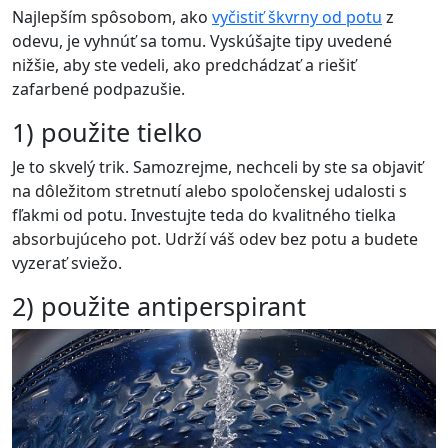
Najlepším spôsobom, ako
vyčistiť škvrny od potu
z
odevu, je vyhnúť sa tomu. Vyskúšajte tipy uvedené
nižšie, aby ste vedeli, ako predchádzať a riešiť
zafarbené podpazušie.
1) použite tielko
Je to skvelý trik. Samozrejme, nechceli by ste sa objaviť
na dôležitom stretnutí alebo spoločenskej udalosti s
fľakmi od potu. Investujte teda do kvalitného tielka
absorbujúceho pot. Udrží váš odev bez potu a budete
vyzerať sviežo.
2) použite antiperspirant