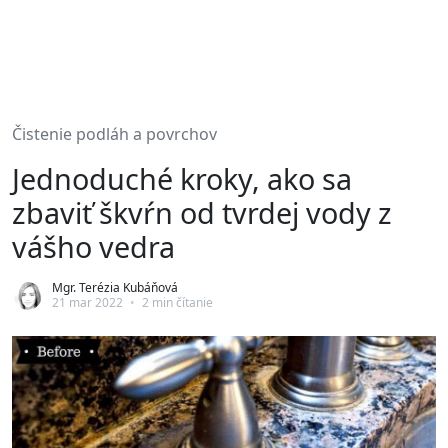
Čistenie podláh a povrchov
Jednoduché kroky, ako sa
zbaviť škvŕn od tvrdej vody z
vášho vedra
Mgr. Terézia Kubáňová
21 mar 2022
•
2 min čítanie