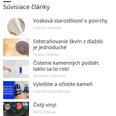
Súvisiace články
Vosková starostlivosť o povrchy
Fridrich Haluška
Odstraňovanie škvŕn z dlaždíc
je jednoduché
Teodor Tatárka
Čistenie kamenných podláh:
takto sa to robí
Miriama Taliánová
Vyleštite a očistite kameň
Ľubomíra Horváthová
Čistý vinyl
Perla Plšková