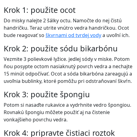
Krok 1: použite ocot
Do misky nalejte 2 šálky octu. Namočte do nej čistú
handričku. Teraz utrite vnútro vedra handričkou. Ocot
bude reagovať so
škvrnami od tvrdej vody
a uvoľní ich.
Krok 2: použite sódu bikarbónu
Vezmite 3 polievkové lyžice. jedlej sódy v miske. Potom
ňou posypte octom nasiaknutý povrch vedra a nechajte
15 minút odpočívať. Ocot a sóda bikarbóna zareagujú a
uvoľnia bublinky, ktoré pomôžu pri odstraňovaní škvŕn.
Krok 3: použite špongiu
Potom si nasaďte rukavice a vydrhnite vedro špongiou.
Rovnakú špongiu môžete použiť aj na čistenie
vonkajšieho povrchu vedra.
Krok 4: pripravte čistiaci roztok