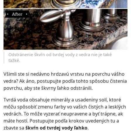
Odstránenie škvŕn od tvrdej vody z vedra nie je také
ťažké.
Všimli ste si nedávno hrdzavú vrstvu na povrchu vášho
vedra? Ak áno, postupujte podľa tohto spôsobu čistenia
povrchu, aby ste škvrny ľahko odstránili.
Tvrdá voda obsahuje minerály a usadeniny solí, ktoré
môžu spôsobiť zmenu farby vo vašich čistých a lesklých
vedrách. To môže vyzerať neupravene a byť trápne, ak
máte hostí. Postupujte podľa krokov uvedených tu a
zbavte sa
škvŕn od tvrdej vody ľahko
.