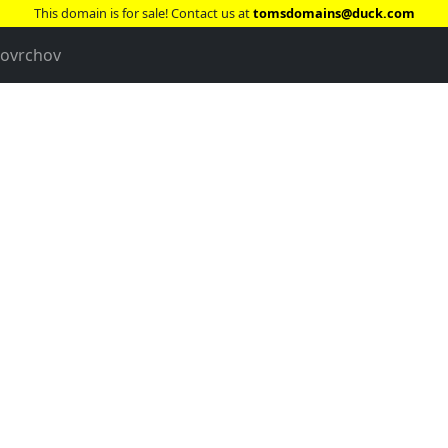
This domain is for sale! Contact us at
tomsdomains@duck.com
povrchov