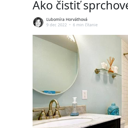
Ako čistiť sprchov
Ľubomíra Horváthová
9 dec 2022
•
6 min čítanie