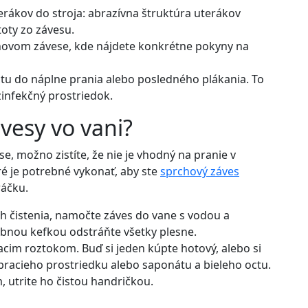
erákov do stroja: abrazívna štruktúra uterákov
oty zo závesu.
chovom závese, kde nájdete konkrétne pokyny na
tu do náplne prania alebo posledného plákania. To
zinfekčný prostriedok.
ávesy vo vani?
e, možno zistíte, že nie je vhodný na pranie v
oré je potrebné vykonať, aby ste
sprchový záves
ráčku.
ch čistenia, namočte záves do vane s vodou a
bnou kefkou odstráňte všetky plesne.
acim roztokom. Buď si jeden kúpte hotový, alebo si
 pracieho prostriedku alebo saponátu a bieleho octu.
 utrite ho čistou handričkou.