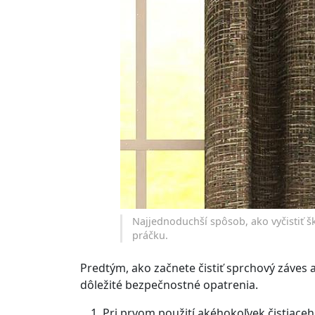
Najjednoduchší spôsob, ako vyčistiť š
práčku.
Predtým, ako začnete čistiť sprchový záves a
dôležité bezpečnostné opatrenia.
Pri prvom použití akéhokoľvek čistiaceh