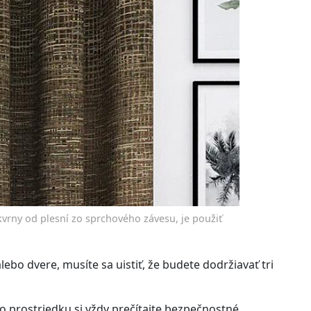
kvrny od plesní zo sprchového závesu, je použiť
lebo dvere, musíte sa uistiť, že budete dodržiavať tri
o prostriedku si vždy prečítajte bezpečnostné