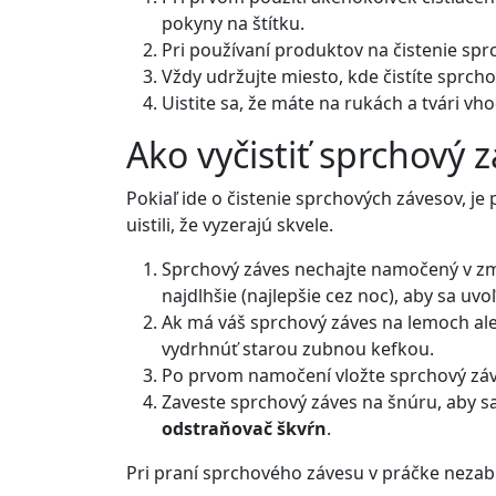
pokyny na štítku.
Pri používaní produktov na čistenie sp
Vždy udržujte miesto, kde čistíte sprch
Uistite sa, že máte na rukách a tvári v
Ako vyčistiť sprchový 
Pokiaľ ide o čistenie sprchových závesov, je
uistili, že vyzerajú skvele.
Sprchový záves nechajte namočený v z
najdlhšie (najlepšie cez noc), aby sa uvo
Ak má váš sprchový záves na lemoch ale
vydrhnúť starou zubnou kefkou.
Po prvom namočení vložte sprchový záves
Zaveste sprchový záves na šnúru, aby sa
odstraňovač škvŕn
.
Pri praní sprchového závesu v práčke nezabu