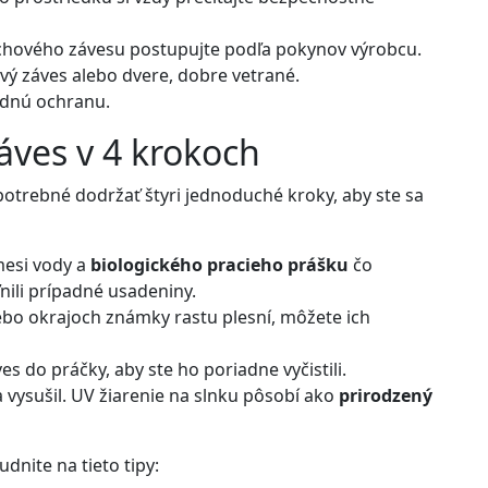
rchového závesu postupujte podľa pokynov výrobcu.
ový záves alebo dvere, dobre vetrané.
hodnú ochranu.
záves v 4 krokoch
 potrebné dodržať štyri jednoduché kroky, aby ste sa
mesi vody a
biologického pracieho prášku
čo
ľnili prípadné usadeniny.
bo okrajoch známky rastu plesní, môžete ich
 do práčky, aby ste ho poriadne vyčistili.
 vysušil. UV žiarenie na slnku pôsobí ako
prirodzený
dnite na tieto tipy: