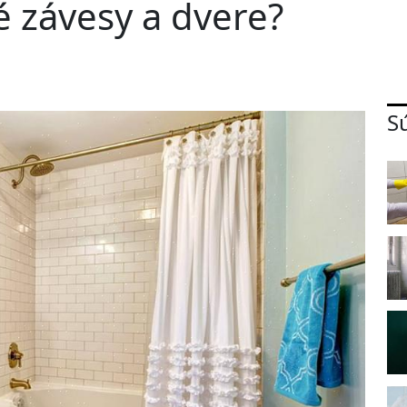
é závesy a dvere?
S