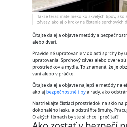
Takže teraz máte niekoľko skvelých tipov, ako 
závesy, ako aj o kroky na čistenie sprchových d
Čítajte ďalej a objavte metódy a bezpečnos
alebo dverí.
Pravidelné upratovanie v oblasti sprchy b
upratovania. Sprchový záves alebo dvere sú 
prostriedkov a mydla. To znamená, že je obz
vani alebo v práčke.
Čítajte ďalej a objavte najlepšie metódy na 
ako aj
bezpečnostné tipy
a rady, ako odstrá
Nastriekajte čistiaci prostriedok na sklo na
dokonalého lesku a odstráňte šmuhy. Prac
O akých témach by ste si chceli prečítať?
Ako zostať v bezpečí 