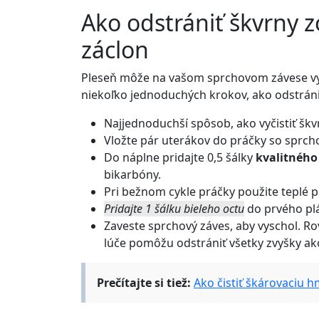
Ako odstrániť škvrny 
záclon
Pleseň môže na vašom sprchovom závese vyz
niekoľko jednoduchých krokov, ako odstrániť
Najjednoduchší spôsob, ako vyčistiť škv
Vložte pár uterákov do práčky so sprch
Do náplne pridajte 0,5 šálky
kvalitného
bikarbóny.
Pri bežnom cykle práčky použite teplé p
Pridajte 1 šálku bieleho octu
do prvého pl
Zaveste sprchový záves, aby vyschol. R
lúče pomôžu odstrániť všetky zvyšky ak
Prečítajte si tiež:
Ako čistiť škárovaciu 