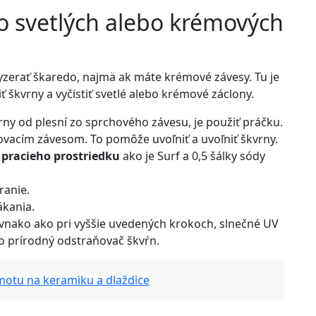
zo svetlých alebo krémových
erať škaredo, najmä ak máte krémové závesy. Tu je
 škvrny a vyčistiť svetlé alebo krémové záclony.
rny od plesní zo sprchového závesu, je použiť práčku.
ovacím závesom. To pomôže uvoľniť a uvoľniť škvrny.
 pracieho prostriedku
ako je
Surf
a 0,5 šálky sódy
ranie.
ákania.
ovnako ako pri vyššie uvedených krokoch, slnečné UV
o prírodný odstraňovač škvŕn.
hmotu na keramiku a dlaždice