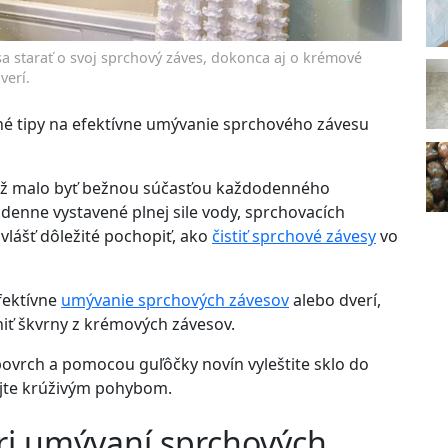
sa starať o svoj sprchový záves, dokonca aj o krémové
verí.
tné tipy na efektívne umývanie sprchového závesu
y už malo byť bežnou súčasťou každodenného
denne vystavené plnej sile vody, sprchovacích
vlášť dôležité pochopiť, ako
čistiť sprchové závesy
vo
efektívne
umývanie sprchových závesov
alebo dverí,
niť škvrny z krémových závesov.
 povrch a pomocou guľôčky novín vyleštite sklo do
ujte krúživým pohybom.
pri umývaní sprchových