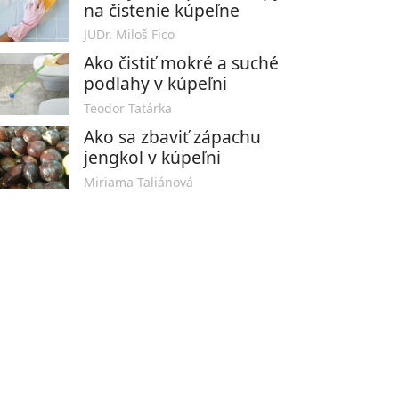
na čistenie kúpeľne
JUDr. Miloš Fico
Ako čistiť mokré a suché
podlahy v kúpeľni
Teodor Tatárka
Ako sa zbaviť zápachu
jengkol v kúpeľni
Miriama Taliánová