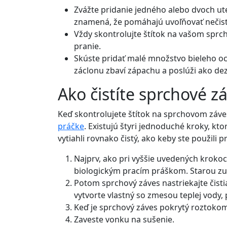
Zvážte pridanie jedného alebo dvoch ut
znamená, že pomáhajú uvoľňovať nečist
Vždy skontrolujte štítok na vašom spr
pranie.
Skúste pridať malé množstvo bieleho oc
záclonu zbaví zápachu a poslúži ako de
Ako čistíte sprchové z
Keď skontrolujete štítok na sprchovom záves
práčke
. Existujú štyri jednoduché kroky, kt
vytiahli rovnako čistý, ako keby ste použili p
Najprv, ako pri vyššie uvedených kroko
biologickým pracím práškom. Starou zu
Potom sprchový záves nastriekajte čisti
vytvorte vlastný so zmesou teplej vody,
Keď je sprchový záves pokrytý roztokom,
Zaveste vonku na sušenie.