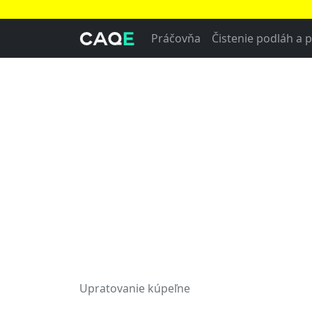
Práčovňa
Čistenie podláh a 
Upratovanie kúpeľne