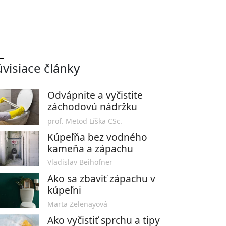
úvisiace články
Odvápnite a vyčistite
záchodovú nádržku
prof. Metod Líška CSc.
Kúpeľňa bez vodného
kameňa a zápachu
Vladislav Beihofner
Ako sa zbaviť zápachu v
kúpeľni
Marta Zelenayová
Ako vyčistiť sprchu a tipy