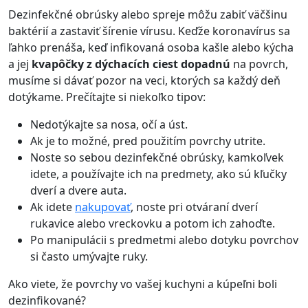
Dezinfekčné obrúsky alebo spreje môžu zabiť väčšinu
baktérií a zastaviť šírenie vírusu. Keďže koronavírus sa
ľahko prenáša, keď infikovaná osoba kašle alebo kýcha
a jej
kvapôčky z dýchacích ciest dopadnú
na povrch,
musíme si dávať pozor na veci, ktorých sa každý deň
dotýkame. Prečítajte si niekoľko tipov:
Nedotýkajte sa nosa, očí a úst.
Ak je to možné, pred použitím povrchy utrite.
Noste so sebou dezinfekčné obrúsky, kamkoľvek
idete, a používajte ich na predmety, ako sú kľučky
dverí a dvere auta.
Ak idete
nakupovať
, noste pri otváraní dverí
rukavice alebo vreckovku a potom ich zahoďte.
Po manipulácii s predmetmi alebo dotyku povrchov
si často umývajte ruky.
Ako viete, že povrchy vo vašej kuchyni a kúpeľni boli
dezinfikované?