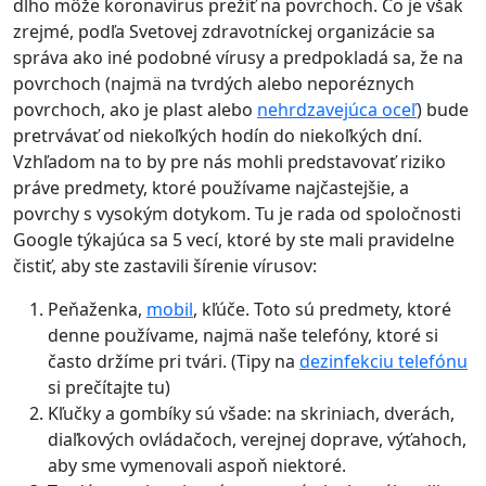
dlho môže koronavírus prežiť na povrchoch. Čo je však
zrejmé, podľa Svetovej zdravotníckej organizácie sa
správa ako iné podobné vírusy a predpokladá sa, že na
povrchoch (najmä na tvrdých alebo neporéznych
povrchoch, ako je plast alebo
nehrdzavejúca oceľ
) bude
pretrvávať od niekoľkých hodín do niekoľkých dní.
Vzhľadom na to by pre nás mohli predstavovať riziko
práve predmety, ktoré používame najčastejšie, a
povrchy s vysokým dotykom. Tu je rada od spoločnosti
Google týkajúca sa 5 vecí, ktoré by ste mali pravidelne
čistiť, aby ste zastavili šírenie vírusov:
Peňaženka,
mobil
, kľúče. Toto sú predmety, ktoré
denne používame, najmä naše telefóny, ktoré si
často držíme pri tvári. (Tipy na
dezinfekciu telefónu
si prečítajte tu)
Kľučky a gombíky sú všade: na skriniach, dverách,
diaľkových ovládačoch, verejnej doprave, výťahoch,
aby sme vymenovali aspoň niektoré.