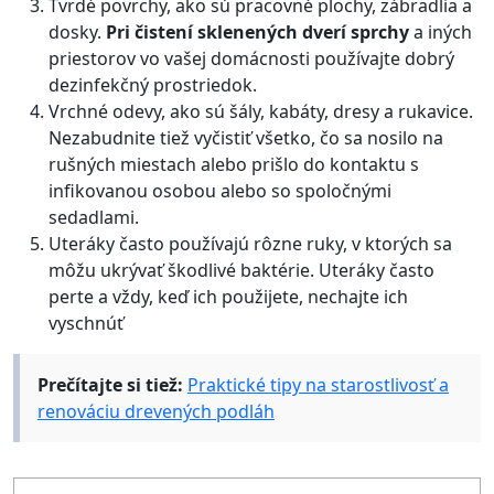
Tvrdé povrchy, ako sú pracovné plochy, zábradlia a
dosky.
Pri čistení sklenených dverí sprchy
a iných
priestorov vo vašej domácnosti používajte dobrý
dezinfekčný prostriedok.
Vrchné odevy, ako sú šály, kabáty, dresy a rukavice.
Nezabudnite tiež vyčistiť všetko, čo sa nosilo na
rušných miestach alebo prišlo do kontaktu s
infikovanou osobou alebo so spoločnými
sedadlami.
Uteráky často používajú rôzne ruky, v ktorých sa
môžu ukrývať škodlivé baktérie. Uteráky často
perte a vždy, keď ich použijete, nechajte ich
vyschnúť
Prečítajte si tiež:
Praktické tipy na starostlivosť a
renováciu drevených podláh