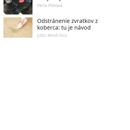
Perla Plšková
Odstránenie zvratkov z
koberca: tu je návod
JUDr. Miloš Fico