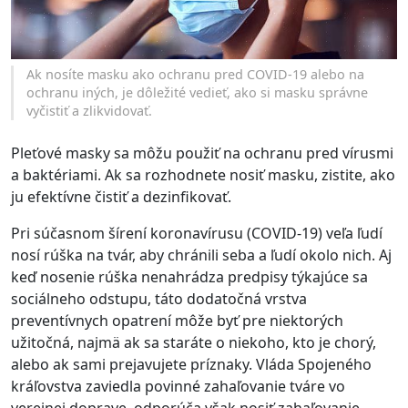
Ak nosíte masku ako ochranu pred COVID-19 alebo na
ochranu iných, je dôležité vedieť, ako si masku správne
vyčistiť a zlikvidovať.
Pleťové masky sa môžu použiť na ochranu pred vírusmi
a baktériami. Ak sa rozhodnete nosiť masku, zistite, ako
ju efektívne čistiť a dezinfikovať.
Pri súčasnom šírení koronavírusu (COVID-19) veľa ľudí
nosí rúška na tvár, aby chránili seba a ľudí okolo nich. Aj
keď nosenie rúška nenahrádza predpisy týkajúce sa
sociálneho odstupu, táto dodatočná vrstva
preventívnych opatrení môže byť pre niektorých
užitočná, najmä ak sa staráte o niekoho, kto je chorý,
alebo ak sami prejavujete príznaky. Vláda Spojeného
kráľovstva zaviedla povinné zahaľovanie tváre vo