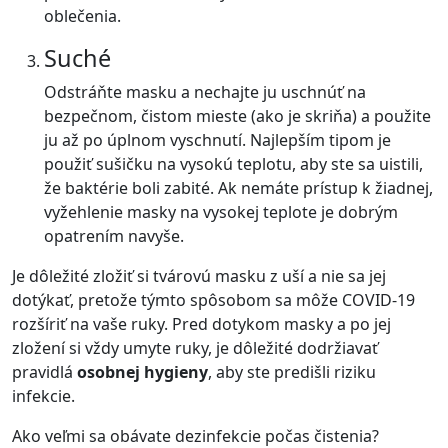
oblečenia.
Suché
Odstráňte masku a nechajte ju uschnúť na
bezpečnom, čistom mieste (ako je skriňa) a použite
ju až po úplnom vyschnutí. Najlepším tipom je
použiť sušičku na vysokú teplotu, aby ste sa uistili,
že baktérie boli zabité. Ak nemáte prístup k žiadnej,
vyžehlenie masky na vysokej teplote je dobrým
opatrením navyše.
Je dôležité zložiť si tvárovú masku z uší a nie sa jej
dotýkať, pretože týmto spôsobom sa môže COVID-19
rozšíriť na vaše ruky. Pred dotykom masky a po jej
zložení si vždy umyte ruky, je dôležité dodržiavať
pravidlá
osobnej hygieny
, aby ste predišli riziku
infekcie.
Ako veľmi sa obávate dezinfekcie počas čistenia?