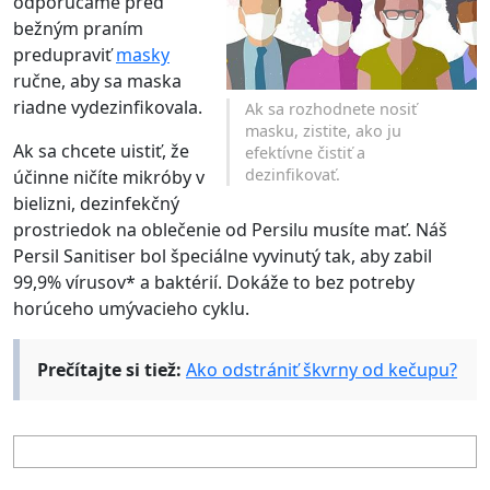
odporúčame pred
bežným praním
predupraviť
masky
ručne, aby sa maska
riadne vydezinfikovala.
Ak sa rozhodnete nosiť
masku, zistite, ako ju
Ak sa chcete uistiť, že
efektívne čistiť a
dezinfikovať.
účinne ničíte mikróby v
bielizni, dezinfekčný
prostriedok na oblečenie od Persilu musíte mať. Náš
Persil Sanitiser bol špeciálne vyvinutý tak, aby zabil
99,9% vírusov* a baktérií. Dokáže to bez potreby
horúceho umývacieho cyklu.
Prečítajte si tiež:
Ako odstrániť škvrny od kečupu?