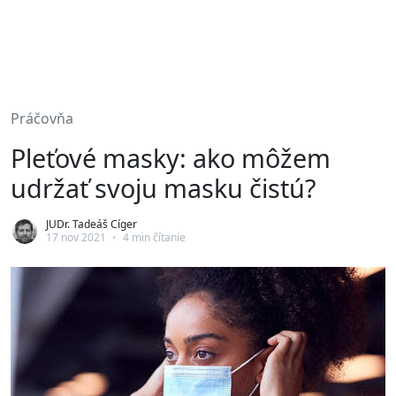
Práčovňa
Pleťové masky: ako môžem
udržať svoju masku čistú?
JUDr. Tadeáš Cíger
17 nov 2021
•
4 min čítanie