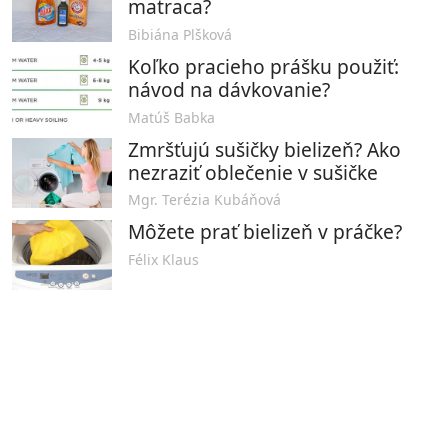
matraca?
Bibiána Plšková
Koľko pracieho prášku použiť:
návod na dávkovanie?
Matúš Babka
Zmršťujú sušičky bielizeň? Ako
nezraziť oblečenie v sušičke
Mgr. Terézia Kubáňová
Môžete prať bielizeň v práčke?
Félix Klaus