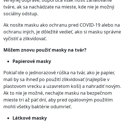
verejnej doprave, odporúča však nosiť zahaľovanie
tváre, ak sa nachádzate na mieste, kde nie je možný
sociálny odstup.
Ak nosíte masku ako ochranu pred COVID-19 alebo na
ochranu iných, je dôležité vedieť, ako si masku správne
vyčistiť a zlikvidovať.
Môžem znovu použiť masky na tvár?
Papierové masky
Pokiaľ ide o jednorazové rúška na tvár, ako je papier,
mali by sa ihneď po použití zlikvidovať (najlepšie v
plastovom vrecku a uzavretom koši) a nahradiť novým.
Ak to nie je možné, nechajte masku na bezpečnom
mieste tri až päť dní, aby pred opätovným použitím
mohli všetky baktérie odumrieť.
Látkové masky