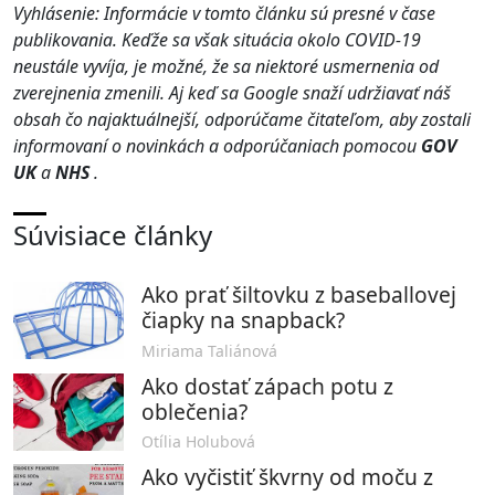
Vyhlásenie: Informácie v tomto článku sú presné v čase
publikovania. Keďže sa však situácia okolo COVID-19
neustále vyvíja, je možné, že sa niektoré usmernenia od
zverejnenia zmenili. Aj keď sa Google snaží udržiavať náš
obsah čo najaktuálnejší, odporúčame čitateľom, aby zostali
informovaní o novinkách a odporúčaniach pomocou
GOV
UK
a
NHS
.
Súvisiace články
Ako prať šiltovku z baseballovej
čiapky na snapback?
Miriama Taliánová
Ako dostať zápach potu z
oblečenia?
Otília Holubová
Ako vyčistiť škvrny od moču z