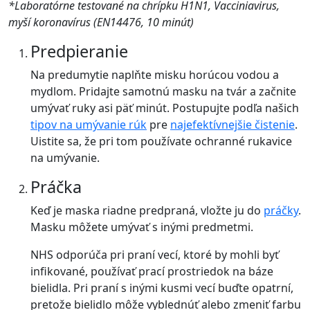
*Laboratórne testované na chrípku H1N1, Vacciniavirus,
myší koronavírus (EN14476, 10 minút)
Predpieranie
Na predumytie naplňte misku horúcou vodou a
mydlom. Pridajte samotnú masku na tvár a začnite
umývať ruky asi päť minút. Postupujte podľa našich
tipov na umývanie rúk
pre
najefektívnejšie čistenie
.
Uistite sa, že pri tom používate ochranné rukavice
na umývanie.
Práčka
Keď je maska riadne predpraná, vložte ju do
práčky
.
Masku môžete umývať s inými predmetmi.
NHS odporúča pri praní vecí, ktoré by mohli byť
infikované, používať prací prostriedok na báze
bielidla. Pri praní s inými kusmi vecí buďte opatrní,
pretože bielidlo môže vyblednúť alebo zmeniť farbu