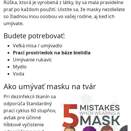
Rúška, ktorá je vyrobená z látky, by sa mala pravidelne
prať po každom použití. Uistite sa, že masky nezdieľate
so žiadnou inou osobou vo vašej rodine, aj keď ich
umývate.
Budete potrebovať:
Veľká misa / umývadlo
Prací prostriedok na báze bielidla
Umývanie rukavíc
Mydlo
Voda
Ako umývať masku na tvár
Pri dezinfekcii tkanín sa
odporúča štandardný
prací cyklus 60 stupňov,
avšak pre účinné
hĺbkové vyčistenie