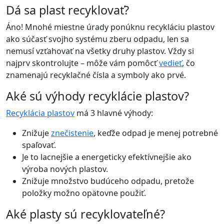
Dá sa plast recyklovať?
Áno! Mnohé miestne úrady ponúknu recykláciu plastov
ako súčasť svojho systému zberu odpadu, len sa
nemusí vzťahovať na všetky druhy plastov. Vždy si
najprv skontrolujte – môže vám pomôcť
vedieť
, čo
znamenajú recyklačné čísla a symboly ako prvé.
Aké sú výhody recyklácie plastov?
Recyklácia plastov
má 3 hlavné výhody:
Znižuje
znečistenie
, keďže odpad je menej potrebné
spaľovať.
Je to lacnejšie a energeticky efektívnejšie ako
výroba nových plastov.
Znižuje množstvo budúceho odpadu, pretože
položky možno opätovne použiť.
Aké plasty sú recyklovateľné?