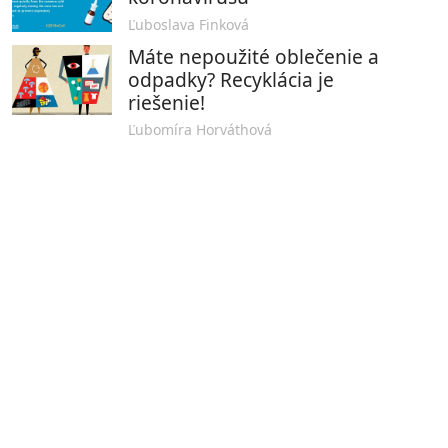
Ľuboslava Finková
Máte nepoužité oblečenie a
odpadky? Recyklácia je
riešenie!
Ľubomíra Horváthová