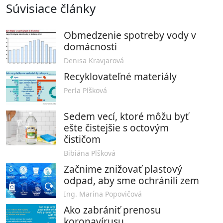
Súvisiace články
Obmedzenie spotreby vody v
domácnosti
Denisa Kravjarová
Recyklovateľné materiály
Perla Plšková
Sedem vecí, ktoré môžu byť
ešte čistejšie s octovým
čističom
Bibiána Plšková
Začnime znižovať plastový
odpad, aby sme ochránili zem
Ing. Marína Popovičová
Ako zabrániť prenosu
koronavírusu