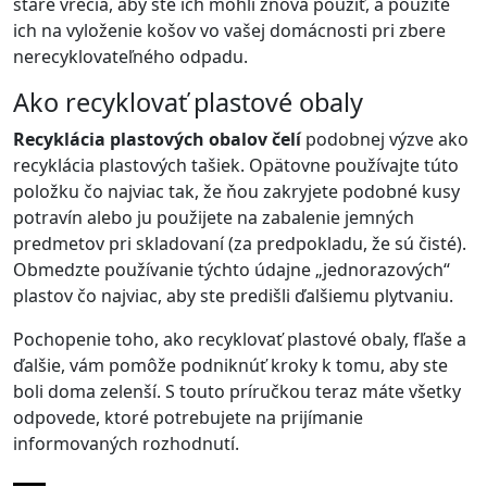
staré vrecia, aby ste ich mohli znova použiť, a použite
ich na vyloženie košov vo vašej domácnosti pri zbere
nerecyklovateľného odpadu.
Ako recyklovať plastové obaly
Recyklácia plastových obalov čelí
podobnej výzve ako
recyklácia plastových tašiek. Opätovne používajte túto
položku čo najviac tak, že ňou zakryjete podobné kusy
potravín alebo ju použijete na zabalenie jemných
predmetov pri skladovaní (za predpokladu, že sú čisté).
Obmedzte používanie týchto údajne „jednorazových“
plastov čo najviac, aby ste predišli ďalšiemu plytvaniu.
Pochopenie toho, ako recyklovať plastové obaly, fľaše a
ďalšie, vám pomôže podniknúť kroky k tomu, aby ste
boli doma zelenší. S touto príručkou teraz máte všetky
odpovede, ktoré potrebujete na prijímanie
informovaných rozhodnutí.