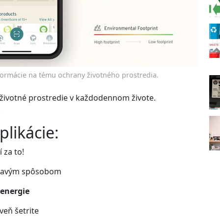
nformácie na tému ochrany životného prostredia.
životné prostredie v každodennom živote.
.
plikácie:
 za to!
avým spôsobom
 energie
veň šetrite