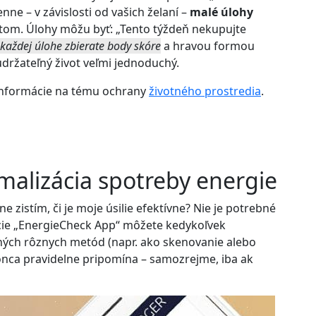
ne – v závislosti od vašich želaní –
malé úlohy
tom. Úlohy môžu byť: „Tento týždeň nekupujte
 každej úlohe zbierate body skóre
a hravou formou
udržateľný život veľmi jednoduchý.
a informácie na tému ochrany
životného prostredia
.
malizácia spotreby energie
ne zistím, či je moje úsilie efektívne? Nie je potrebné
cie „EnergieCheck App“ môžete kedykoľvek
ch rôznych metód (napr. ako skenovanie alebo
onca pravidelne pripomína – samozrejme, iba ak