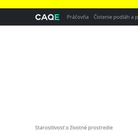
Práčovňa
Čistenie podláh a 
Starostlivosť o životné prostredie