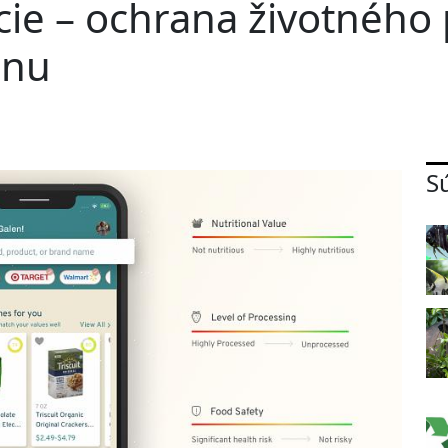
cie – ochrana životného 
ónu
S