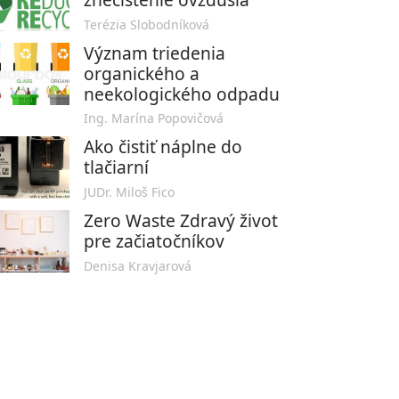
Terézia Slobodníková
Význam triedenia
organického a
neekologického odpadu
Ing. Marína Popovičová
Ako čistiť náplne do
tlačiarní
JUDr. Miloš Fico
Zero Waste Zdravý život
pre začiatočníkov
Denisa Kravjarová