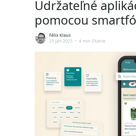
Udržateľné apliká
pomocou smartf
Félix Klaus
25 jan 2023
•
4 min čítanie