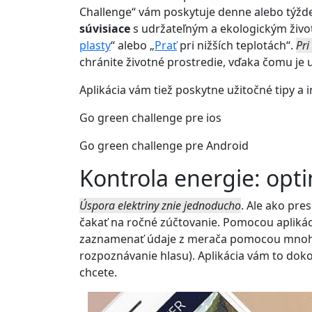
Challenge“ vám poskytuje denne alebo týžden
súvisiace
s udržateľným a ekologickým živo
plasty
“ alebo „
Prať
pri nižších teplotách“.
Pri
chránite životné prostredie, vďaka čomu je 
Aplikácia vám tiež poskytne užitočné tipy 
Go green challenge pre ios
Go green challenge pre Android
Kontrola energie: opti
Úspora elektriny znie jednoducho
. Ale ako pres
čakať na ročné zúčtovanie. Pomocou apliká
zaznamenať údaje z merača pomocou mnohý
rozpoznávanie hlasu). Aplikácia vám to dok
chcete.