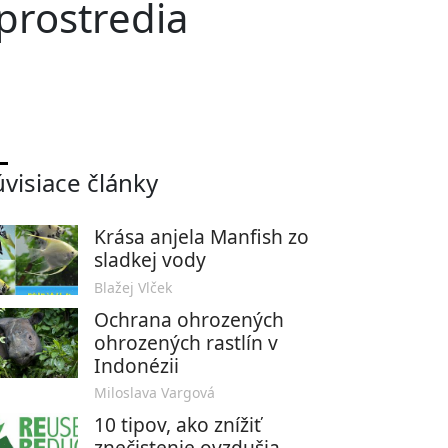
prostredia
úvisiace články
Krása anjela Manfish zo
sladkej vody
Blažej Vlček
Ochrana ohrozených
ohrozených rastlín v
Indonézii
Miloslava Vargová
10 tipov, ako znížiť
znečistenie ovzdušia