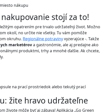
amiesto nákupu
nakupovanie stojí za to!
ležitým opatrením pre trvalo udržateľný život. Možno
om okolí, no určite nie všetky. Tu vám pomôže
ojom okruhu.
Regionálne potraviny
vyzerajúce -. Takže
mych marketérov
a gastronómie, ale aj predajne ako
ionálnymi produktmi, trhy a mnohé ďalšie. Ak chcete,
y.
apsule na prací prostriedok alebo tekutý prací
u: žite hravo udržateľne
m živote môže byť aj zábava! Aplikácia „Go Green