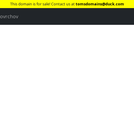
This domain is for sale! Contact us at
tomsdomains@duck.com
povrchov