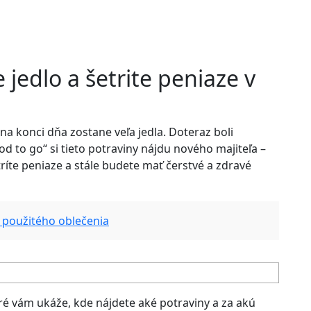
e jedlo a šetrite peniaze v
na konci dňa zostane veľa jedla. Doteraz boli
d to go“ si tieto potraviny nájdu nového majiteľa –
íte peniaze a stále budete mať čerstvé a zdravé
z použitého oblečenia
ré vám ukáže, kde nájdete aké potraviny a za akú