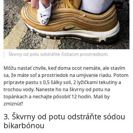
Škvrny od potu odstráňte čistiacim prostriedkom.
Môžu nastať chvíle, keď doma ocot nemáte, ale stavím
sa, že máte soľ a prostriedok na umývanie riadu. Potom
pripravte pastu s 0,5 šálky soli, 2 lyžičkami tekutiny a
trochou vody. Naneste ho na škvrny od potu na
topánkach a nechajte pôsobiť 12 hodín. Mali by
zmiznúť!
3. Škvrny od potu odstráňte sódou
bikarbónou