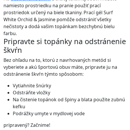
namiesto prostriedku na pranie použiť prací
prostriedok určený na biele tkaniny. Prací gél Surf
White Orchid & Jasmine pomôže odstrániť všetky
nečistoty a dodá vašim topánkam bezchybnú bielu
farbu.
Pripravte si topánky na odstránenie
škvŕn
Bez ohľadu na to, ktorú z navrhovaných metód si
vyberiete a akú športovú obuv máte, pripravte ju na
odstránenie škvŕn týmto spôsobom:
Vytiahnite šnúrky
Odstráňte vložky
Na čistenie topánok od špiny a blata použite zubnú
kefku
Podrážky umyte v mydlovej vode
pripravený? Začnime!