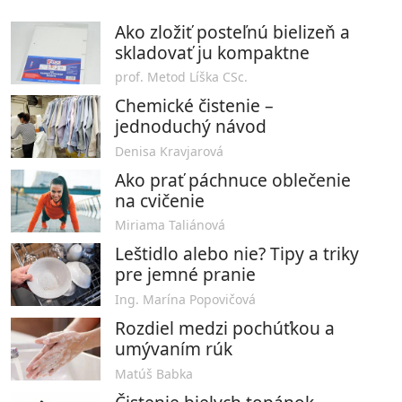
Ako zložiť posteľnú bielizeň a
skladovať ju kompaktne
prof. Metod Líška CSc.
Chemické čistenie –
jednoduchý návod
Denisa Kravjarová
Ako prať páchnuce oblečenie
na cvičenie
Miriama Taliánová
Leštidlo alebo nie? Tipy a triky
pre jemné pranie
Ing. Marína Popovičová
Rozdiel medzi pochúťkou a
umývaním rúk
Matúš Babka