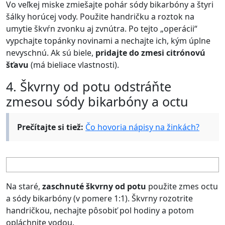
Vo veľkej miske zmiešajte pohár sódy bikarbóny a štyri
šálky horúcej vody. Použite handričku a roztok na
umytie škvŕn zvonku aj zvnútra. Po tejto „operácii“
vypchajte topánky novinami a nechajte ich, kým úplne
nevyschnú. Ak sú biele,
pridajte do zmesi citrónovú
šťavu
(má bieliace vlastnosti).
4. Škvrny od potu odstráňte
zmesou sódy bikarbóny a octu
Prečítajte si tiež:
Čo hovoria nápisy na žinkách?
Na staré,
zaschnuté škvrny od potu
použite zmes octu
a sódy bikarbóny (v pomere 1:1). Škvrny rozotrite
handričkou, nechajte pôsobiť pol hodiny a potom
opláchnite vodou.