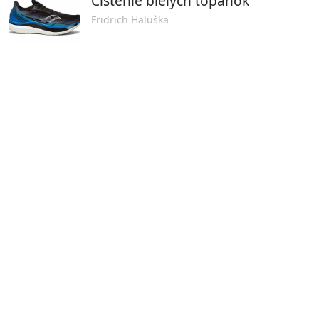
Čistenie bielych topánok
Fridrich Haluška