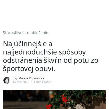
Starostlivosť o oblečenie
Najúčinnejšie a
najjednoduchšie spôsoby
odstránenia škvŕn od potu zo
športovej obuvi.
Ing. Marína Popovičová
19 dec 2022
•
4 min čítanie