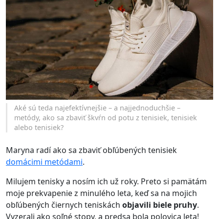
Aké sú teda najefektívnejšie – a najjednoduchšie –
metódy, ako sa zbaviť škvŕn od potu z tenisiek, tenisiek
alebo tenisiek?
Maryna radí ako sa zbaviť obľúbených tenisiek
domácimi metódami
.
Milujem tenisky a nosím ich už roky. Preto si pamätám
moje prekvapenie z minulého leta, keď sa na mojich
obľúbených čiernych teniskách
objavili biele pruhy
.
Vyzerali ako soľné stopy, a predsa bola polovica leta!