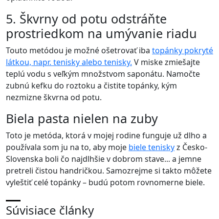
5. Škvrny od potu odstráňte
prostriedkom na umývanie riadu
Touto metódou je možné ošetrovať iba
topánky pokryté
látkou, napr. tenisky alebo tenisky.
V miske zmiešajte
teplú vodu s veľkým množstvom saponátu. Namočte
zubnú kefku do roztoku a čistite topánky, kým
nezmizne škvrna od potu.
Biela pasta nielen na zuby
Toto je metóda, ktorá v mojej rodine funguje už dlho a
používala som ju na to, aby moje
biele tenisky
z Česko-
Slovenska boli čo najdlhšie v dobrom stave... a jemne
pretreli čistou handričkou. Samozrejme si takto môžete
vyleštiť celé topánky – budú potom rovnomerne biele.
Súvisiace články