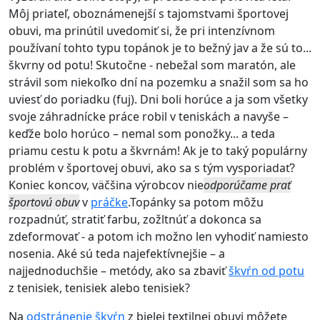
Môj priateľ, oboznámenejší s tajomstvami športovej
obuvi, ma prinútil uvedomiť si, že pri intenzívnom
používaní tohto typu topánok je to bežný jav a že sú to...
škvrny od potu! Skutočne - nebežal som maratón, ale
strávil som niekoľko dní na pozemku a snažil som sa ho
uviesť do poriadku (fuj). Dni boli horúce a ja som všetky
svoje záhradnícke práce robil v teniskách a navyše –
keďže bolo horúco – nemal som ponožky... a teda
priamu cestu k potu a škvrnám! Ak je to taký populárny
problém v športovej obuvi, ako sa s tým vysporiadať?
Koniec koncov, väčšina výrobcov nie
odporúčame prať
športovú obuv
v
práčke
.Topánky sa potom môžu
rozpadnúť, stratiť farbu, zožltnúť a dokonca sa
zdeformovať - a potom ich možno len vyhodiť namiesto
nosenia. Aké sú teda najefektívnejšie – a
najjednoduchšie – metódy, ako sa zbaviť
škvŕn od potu
z tenisiek, tenisiek alebo tenisiek?
Na
odstránenie škvŕn
z bielej textilnej obuvi môžete