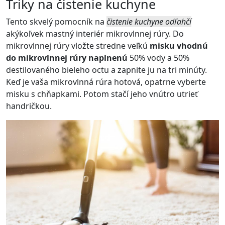
Triky na čistenie kuchyne
Tento skvelý pomocník na
čistenie kuchyne odľahčí
akýkoľvek mastný interiér mikrovlnnej rúry. Do
mikrovlnnej rúry vložte stredne veľkú
misku vhodnú
do mikrovlnnej rúry naplnenú
50% vody a 50%
destilovaného bieleho octu a zapnite ju na tri minúty.
Keď je vaša mikrovlnná rúra hotová, opatrne vyberte
misku s chňapkami. Potom stačí jeho vnútro utrieť
handričkou.