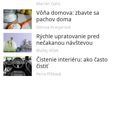
Marián Galis
Vôňa domova: zbavte sa
pachov doma
Denisa Kravjarová
Rýchle upratovanie pred
nečakanou návštevou
Blažej Vlček
Čistenie interiéru: ako často
čistiť
Perla Plšková