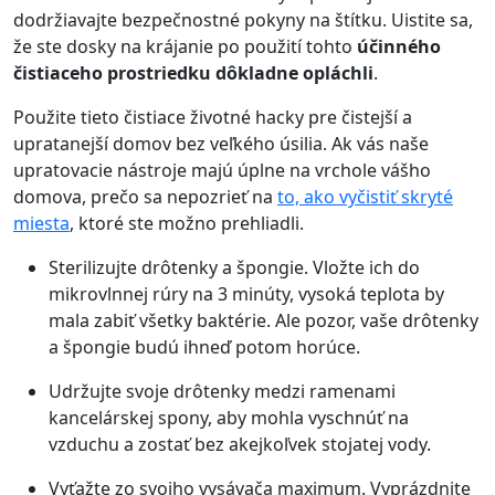
dodržiavajte bezpečnostné pokyny na štítku. Uistite sa,
že ste dosky na krájanie po použití tohto
účinného
čistiaceho prostriedku dôkladne opláchli
.
Použite tieto čistiace životné hacky pre čistejší a
upratanejší domov bez veľkého úsilia. Ak vás naše
upratovacie nástroje majú úplne na vrchole vášho
domova, prečo sa nepozrieť na
to, ako vyčistiť skryté
miesta
, ktoré ste možno prehliadli.
Sterilizujte drôtenky a špongie. Vložte ich do
mikrovlnnej rúry na 3 minúty, vysoká teplota by
mala zabiť všetky baktérie. Ale pozor, vaše drôtenky
a špongie budú ihneď potom horúce.
Udržujte svoje drôtenky medzi ramenami
kancelárskej spony, aby mohla vyschnúť na
vzduchu a zostať bez akejkoľvek stojatej vody.
Vyťažte zo svojho vysávača maximum. Vyprázdnite