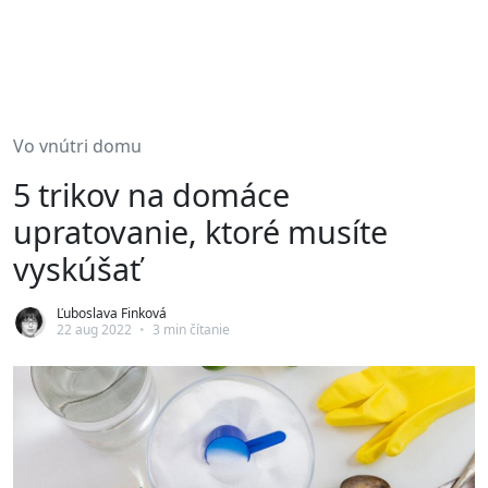
Vo vnútri domu
5 trikov na domáce
upratovanie, ktoré musíte
vyskúšať
Ľuboslava Finková
22 aug 2022
•
3 min čítanie