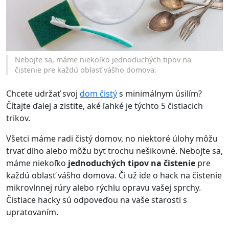
Nebojte sa, máme niekoľko jednoduchých tipov na
čistenie pre každú oblasť vášho domova.
Chcete udržať svoj
dom čistý
s minimálnym úsilím?
Čítajte ďalej a zistite, aké ľahké je týchto 5 čistiacich
trikov.
Všetci máme radi čistý domov, no niektoré úlohy môžu
trvať dlho alebo môžu byť trochu nešikovné. Nebojte sa,
máme niekoľko
jednoduchých tipov na čistenie
pre
každú oblasť vášho domova. Či už ide o hack na čistenie
mikrovlnnej rúry alebo rýchlu opravu vašej sprchy.
Čistiace hacky sú odpoveďou na vaše starosti s
upratovaním.