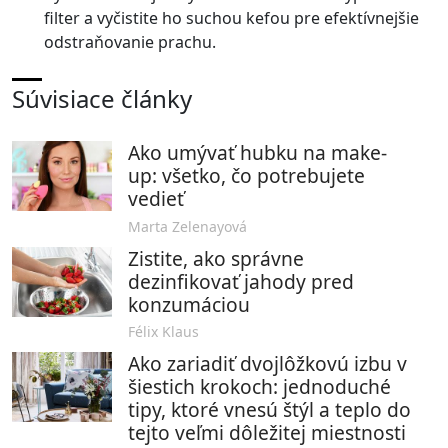
filter a vyčistite ho suchou kefou pre efektívnejšie
odstraňovanie prachu.
Súvisiace články
Ako umývať hubku na make-
up: všetko, čo potrebujete
vedieť
Marta Zelenayová
Zistite, ako správne
dezinfikovať jahody pred
konzumáciou
Félix Klaus
Ako zariadiť dvojlôžkovú izbu v
šiestich krokoch: jednoduché
tipy, ktoré vnesú štýl a teplo do
tejto veľmi dôležitej miestnosti