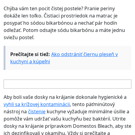
Chýba vám ten pocit čistej postele? Pranie periny
dokáže len toľko. Čistiaci prostriedok na matrac je
posypať ho sódou bikarbónou a nechať pár hodín
odležať. Potom odsajte sódu bikarbónu a máte jednu
sviežu posteľ.
Prečítajte si tiež:
Ako odstrániť čiernu pleseň v
kuchyni a kúpeľni
Aby boli vaše dosky na krájanie dokonale hygienické a
vyhli sa krížovej kontaminácii
, tento päťminútový
nástroj na
čistenie
kuchyne vyžaduje minimálne úsilie a
pomôže vám udržať vašu kuchyňu bez baktérií. Utrite
dosky na krájanie prípravkom Domestos Bleach, aby ste
ich dezinfikovali v okamihu. Vždy si prečítajte a