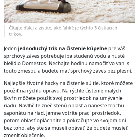
Čítajte ďalej a zistite, aké ľahké je týchto 5 čistiacich
trikov.
Jeden
jednoduchý trik na čistenie kúpeľne
pre váš
sprchový záves potrebuje iba studenú vodu a husté
bielidlo Domestos. Nechajte hodinu namočiť vo vani s
touto zmesou a budete mať sprchový záves bez plesní.
Najlepšie životné hacky na čistenie sú tie, ktoré môžete
použiť na rýchlu opravu. Na rýchle čistenie malých
škvŕn môžete použiť svoj prostriedok na umývanie
riadu. Navlhčite znečistenú oblasť a naneste trochu
saponátu na riad. Jemne votrite prací prostriedok,
potom oblasť opláchnite a pokračujte vo svojom dni
bez toho, aby ste sa museli obávať, že budete musieť
zmeniť oblečenie.