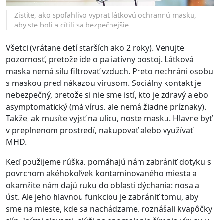
Zistite, ako spoľahlivo vyprať látkovú ochrannú masku,
aby ste boli a cítili sa bezpečnejšie.
Všetci (vrátane detí starších ako 2 roky). Venujte
pozornosť, pretože ide o paliatívny postoj. Látková
maska nemá silu filtrovať vzduch. Preto nechráni osobu
s maskou pred nákazou vírusom. Sociálny kontakt je
nebezpečný, pretože si nie sme istí, kto je zdravý alebo
asymptomatický (má vírus, ale nemá žiadne príznaky).
Takže, ak musíte vyjsť na ulicu, noste masku. Hlavne byť
v preplnenom prostredí, nakupovať alebo využívať
MHD.
Keď použijeme rúška, pomáhajú nám zabrániť dotyku s
povrchom akéhokoľvek kontaminovaného miesta a
okamžite nám dajú ruku do oblasti dýchania: nosa a
úst. Ale jeho hlavnou funkciou je zabrániť tomu, aby
sme na mieste, kde sa nachádzame, roznášali kvapôčky