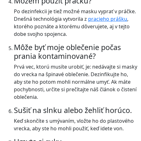
Môžem použiť práčku?
Po dezinfekcii je tiež možné masku vyprať v práčke.
Dnešná technológia vytvorila z
pracieho prášku
,
ktorého poznáte a ktorému dôverujete, aj v tejto
dobe svojho spojenca.
Môže byť moje oblečenie počas
prania kontaminované?
Prvá vec, ktorú musíte urobiť, je: nedávajte si masky
do vrecka na špinavé oblečenie. Dezinfikujte ho,
aby ste ho potom mohli normálne umyť. Ak máte
pochybnosti, určite si prečítajte náš článok o čistení
oblečenia.
Sušiť na slnku alebo žehliť horúco.
Keď skončíte s umývaním, vložte ho do plastového
vrecka, aby ste ho mohli použiť, keď idete von.