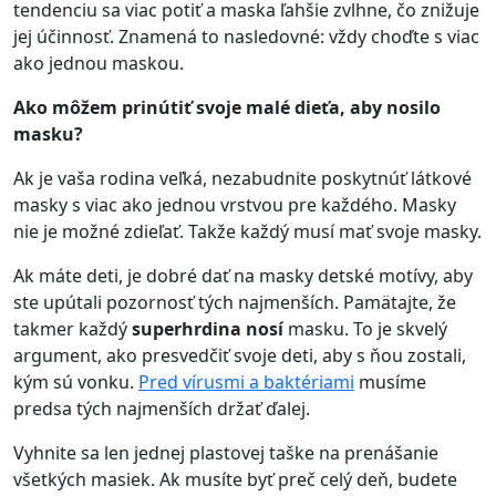
tendenciu sa viac potiť a maska ľahšie zvlhne, čo znižuje
jej účinnosť. Znamená to nasledovné: vždy choďte s viac
ako jednou maskou.
Ako môžem prinútiť svoje malé dieťa, aby nosilo
masku?
Ak je vaša rodina veľká, nezabudnite poskytnúť látkové
masky s viac ako jednou vrstvou pre každého. Masky
nie je možné zdieľať. Takže každý musí mať svoje masky.
Ak máte deti, je dobré dať na masky detské motívy, aby
ste upútali pozornosť tých najmenších. Pamätajte, že
takmer každý
superhrdina nosí
masku. To je skvelý
argument, ako presvedčiť svoje deti, aby s ňou zostali,
kým sú vonku.
Pred vírusmi a baktériami
musíme
predsa tých najmenších držať ďalej.
Vyhnite sa len jednej plastovej taške na prenášanie
všetkých masiek. Ak musíte byť preč celý deň, budete