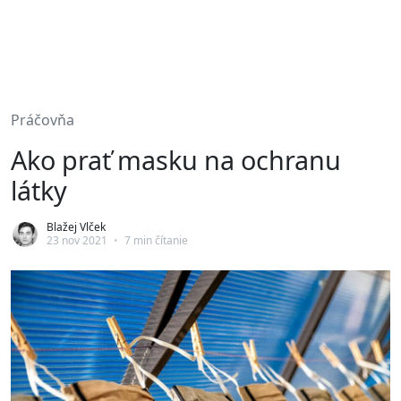
Práčovňa
Ako prať masku na ochranu
látky
Blažej Vlček
23 nov 2021
•
7 min čítanie