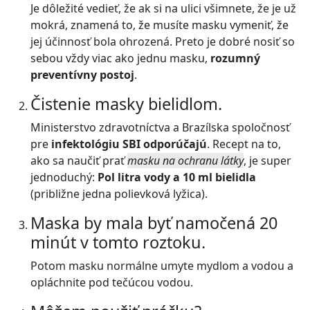
Je dôležité vedieť, že ak si na ulici všimnete, že je už
mokrá, znamená to, že musíte masku vymeniť, že
jej účinnosť bola ohrozená. Preto je dobré nosiť so
sebou vždy viac ako jednu masku,
rozumný
preventívny postoj
.
Čistenie masky bielidlom.
Ministerstvo zdravotníctva a Brazílska spoločnosť
pre
infektológiu SBI odporúčajú
. Recept na to,
ako sa naučiť prať
masku na ochranu látky
, je super
jednoduchý:
Pol litra vody a 10 ml bielidla
(približne jedna polievková lyžica).
Maska by mala byť namočená 20
minút v tomto roztoku.
Potom masku normálne umyte mydlom a vodou a
opláchnite pod tečúcou vodou.