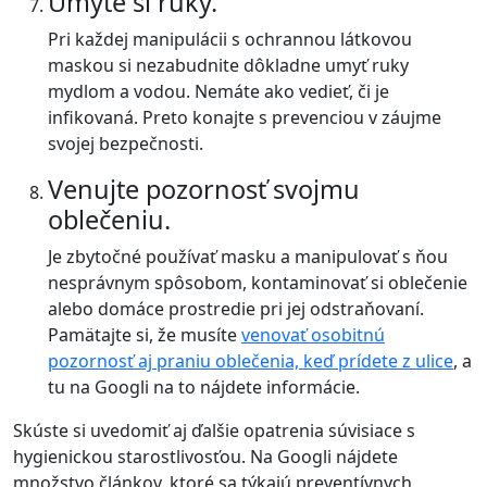
Umyte si ruky.
Pri každej manipulácii s ochrannou látkovou
maskou si nezabudnite dôkladne umyť ruky
mydlom a vodou. Nemáte ako vedieť, či je
infikovaná. Preto konajte s prevenciou v záujme
svojej bezpečnosti.
Venujte pozornosť svojmu
oblečeniu.
Je zbytočné používať masku a manipulovať s ňou
nesprávnym spôsobom, kontaminovať si oblečenie
alebo domáce prostredie pri jej odstraňovaní.
Pamätajte si, že musíte
venovať osobitnú
pozornosť aj praniu oblečenia, keď prídete z ulice
, a
tu na Googli na to nájdete informácie.
Skúste si uvedomiť aj ďalšie opatrenia súvisiace s
hygienickou starostlivosťou. Na Googli nájdete
množstvo článkov, ktoré sa týkajú preventívnych