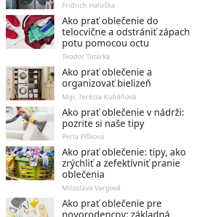
Fridrich Haluška
Ako prať oblečenie do
telocvične a odstrániť zápach
potu pomocou octu
Teodor Tatárka
Ako prať oblečenie a
organizovať bielizeň
Mgr. Terézia Kubáňová
Ako prať oblečenie v nádrži:
pozrite si naše tipy
Perla Plšková
Ako prať oblečenie: tipy, ako
zrýchliť a zefektívniť pranie
oblečenia
Miloslava Vargová
Ako prať oblečenie pre
novorodencov: základná