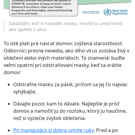
Zakaždým, keď si nasadíte masku, musíte ju umyť hneď,
ako vyjdete z ulice.
To isté platí pre návrat domov: zvýšená starostlivosť.
Odborníci presne nevedia, ako dlho vírus zostáva živý v
oblečení alebo iných materiáloch. To znamená: buďte
veľmi opatrní pri odstraňovaní masky, keď sa vrátite
domov:
Odstráňte masku za pásik, pričom sa jej čo najviac
vyhýbajte;
Dávajte pozor, kam to dávate. Najlepšie je prísť
domov a namočiť ju do roztoku, ktorý ju naučíme,
než si vyzlečie zvyšok oblečenia.
Pri manipulácii si dobre umyte ruky
. Pred a po