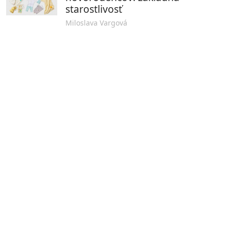
starostlivosť
Miloslava Vargová