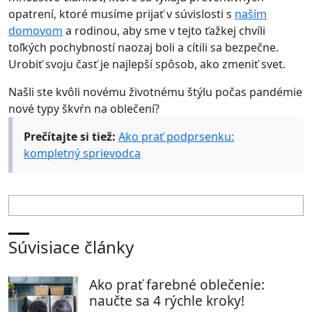
opatrení, ktoré musíme prijať v súvislosti s
naším
domovom
a rodinou, aby sme v tejto ťažkej chvíli
toľkých pochybností naozaj boli a cítili sa bezpečne.
Urobiť svoju časť je najlepší spôsob, ako zmeniť svet.
Našli ste kvôli novému životnému štýlu počas pandémie
nové typy škvŕn na oblečení?
Prečítajte si tiež:
Ako prať podprsenku:
kompletný sprievodca
Súvisiace články
Ako prať farebné oblečenie:
naučte sa 4 rýchle kroky!