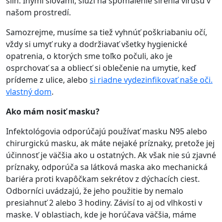
slín. Inými slovami, slúži na spomalenie šírenia vírusu v
našom prostredí.
Samozrejme, musíme sa tiež vyhnúť poškriabaniu očí,
vždy si umyť ruky a dodržiavať všetky hygienické
opatrenia, o ktorých sme toľko počuli, ako je
osprchovať sa a obliecť si oblečenie na umytie, keď
prídeme z ulice, alebo
si riadne vydezinfikovať naše oči.
vlastný dom
.
Ako mám nosiť masku?
Infektológovia odporúčajú používať masku N95 alebo
chirurgickú masku, ak máte nejaké príznaky, pretože jej
účinnosť je väčšia ako u ostatných. Ak však nie sú zjavné
príznaky, odporúča sa látková maska ako mechanická
bariéra proti kvapôčkam sekrétov z dýchacích ciest.
Odborníci uvádzajú, že jeho použitie by nemalo
presiahnuť 2 alebo 3 hodiny. Závisí to aj od vlhkosti v
maske. V oblastiach, kde je horúčava väčšia, máme