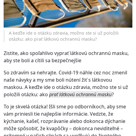
A keďže ide o otázku zdravia, možno ste si už položili
otázku: ako prať látkovú ochrannú masku?
Zistite, ako spoľahlivo vyprať látkovú ochrannú masku,
aby ste boli a cítili sa bezpečnejšie
So zdravím sa nehrajte. Covid-19 náhle cez noc zmenil
naše návyky a my sme boli nútení žiť s látkovou
maskou. A keďže ide o otázku zdravia, možno ste si už
položili otázku: ako
prať látkovú ochrannú masku
?
To je skvelá otázka! Išli sme po odborníkoch, aby sme
vám priniesli tie najlepšie informácie. Vedzte, že
kýchanie, kašeľ, rozprávanie alebo dokonca dýchanie
môže spôsobiť, že kvapôčky – dokonca neviditeľné –
prítomné v našich slinách sa uvoľňujú do životného