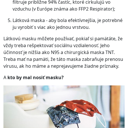
filtruje približne 94% častíc, ktoré cirkulujú vo
vzduchu (v Európe známa ako FFP2 Respirator);
Látková maska - aby bola efektívnejšia, je potrebné
ju vyrobiť s viac ako jednou vrstvou.
Látkovú masku môžete používať, pokiaľ si pamätáte, že
vždy treba rešpektovať sociálnu vzdialenosť. Jeho
účinnosť je nižšia ako N95 a chirurgická maska TNT.
Treba mať na pamäti, že táto maska zabraňuje prenosu
vírusu, ak ho máme a neprejavujeme žiadne príznaky.
A
kto by mal nosiť masku?