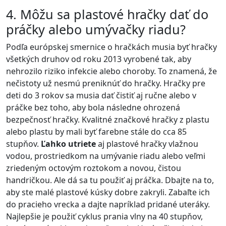
4. Môžu sa plastové hračky dať do
práčky alebo umývačky riadu?
Podľa európskej smernice o hračkách musia byť hračky
všetkých druhov od roku 2013 vyrobené tak, aby
nehrozilo riziko infekcie alebo choroby. To znamená, že
nečistoty už nesmú preniknúť do hračky. Hračky pre
deti do 3 rokov sa musia dať čistiť aj ručne alebo v
práčke bez toho, aby bola následne ohrozená
bezpečnosť hračky. Kvalitné značkové hračky z plastu
alebo plastu by mali byť farebne stále do cca 85
stupňov.
Ľahko utriete
aj plastové hračky vlažnou
vodou, prostriedkom na umývanie riadu alebo veľmi
zriedeným octovým roztokom a novou, čistou
handričkou. Ale dá sa tu použiť aj práčka. Dbajte na to,
aby ste malé plastové kúsky dobre zakryli. Zabaľte ich
do pracieho vrecka a dajte napríklad pridané uteráky.
Najlepšie je použiť cyklus prania vlny na 40 stupňov,