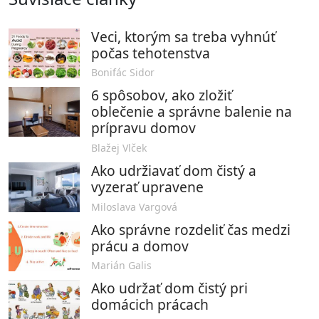
Veci, ktorým sa treba vyhnúť
počas tehotenstva
Bonifác Sidor
6 spôsobov, ako zložiť
oblečenie a správne balenie na
prípravu domov
Blažej Vlček
Ako udržiavať dom čistý a
vyzerať upravene
Miloslava Vargová
Ako správne rozdeliť čas medzi
prácu a domov
Marián Galis
Ako udržať dom čistý pri
domácich prácach