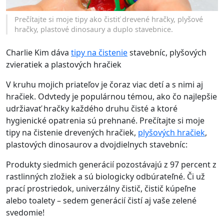
Prečítajte si moje tipy ako čistiť drevené hračky, plyšové
hračky, plastové dinosaury a duplo stavebnice.
Charlie Kim dáva
tipy na čistenie
stavebníc, plyšových
zvieratiek a plastových hračiek
V kruhu mojich priateľov je čoraz viac detí a s nimi aj
hračiek. Odvtedy je populárnou témou, ako čo najlepšie
udržiavať hračky každého druhu čisté a ktoré
hygienické opatrenia sú prehnané. Prečítajte si moje
tipy na čistenie drevených hračiek,
plyšových hračiek
,
plastových dinosaurov a dvojdielnych stavebníc:
Produkty
siedmich generácií
pozostávajú z 97 percent z
rastlinných zložiek a sú biologicky odbúrateľné. Či už
prací prostriedok, univerzálny čistič, čistič kúpeľne
alebo toalety – sedem generácií čistí aj vaše zelené
svedomie!