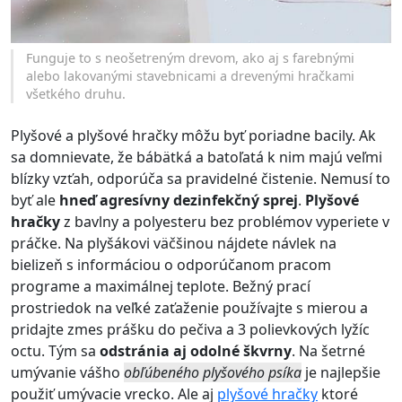
Funguje to s neošetreným drevom, ako aj s farebnými
alebo lakovanými stavebnicami a drevenými hračkami
všetkého druhu.
Plyšové a plyšové hračky môžu byť poriadne bacily. Ak
sa domnievate, že bábätká a batoľatá k nim majú veľmi
blízky vzťah, odporúča sa pravidelné čistenie. Nemusí to
byť ale
hneď agresívny dezinfekčný sprej
.
Plyšové
hračky
z bavlny a polyesteru bez problémov vyperiete v
práčke. Na plyšákovi väčšinou nájdete návlek na
bielizeň s informáciou o odporúčanom pracom
programe a maximálnej teplote. Bežný prací
prostriedok na veľké zaťaženie používajte s mierou a
pridajte zmes prášku do pečiva a 3 polievkových lyžíc
octu. Tým sa
odstránia aj odolné škvrny
. Na šetrné
umývanie vášho
obľúbeného plyšového psíka
je najlepšie
použiť umývacie vrecko. Ale aj
plyšové hračky
ktoré