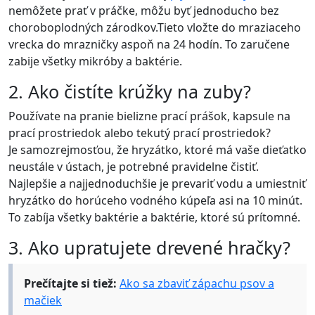
nemôžete prať v práčke, môžu byť jednoducho bez
choroboplodných zárodkov.Tieto vložte do mraziaceho
vrecka do mrazničky aspoň na 24 hodín. To zaručene
zabije všetky mikróby a baktérie.
2. Ako čistíte krúžky na zuby?
Používate na pranie bielizne prací prášok, kapsule na
prací prostriedok alebo tekutý prací prostriedok?
Je samozrejmosťou, že hryzátko, ktoré má vaše dieťatko
neustále v ústach, je potrebné pravidelne čistiť.
Najlepšie a najjednoduchšie je prevariť vodu a umiestniť
hryzátko do horúceho vodného kúpeľa asi na 10 minút.
To zabíja všetky baktérie a baktérie, ktoré sú prítomné.
3. Ako upratujete drevené hračky?
Prečítajte si tiež:
Ako sa zbaviť zápachu psov a
mačiek