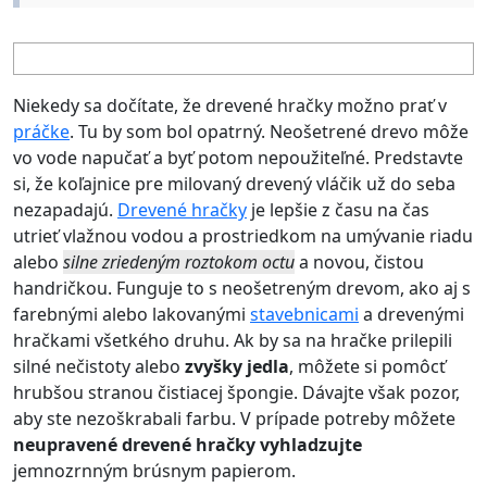
Niekedy sa dočítate, že drevené hračky možno prať v
práčke
. Tu by som bol opatrný. Neošetrené drevo môže
vo vode napučať a byť potom nepoužiteľné. Predstavte
si, že koľajnice pre milovaný drevený vláčik už do seba
nezapadajú.
Drevené hračky
je lepšie z času na čas
utrieť vlažnou vodou a prostriedkom na umývanie riadu
alebo
silne zriedeným roztokom octu
a novou, čistou
handričkou. Funguje to s neošetreným drevom, ako aj s
farebnými alebo lakovanými
stavebnicami
a drevenými
hračkami všetkého druhu. Ak by sa na hračke prilepili
silné nečistoty alebo
zvyšky jedla
, môžete si pomôcť
hrubšou stranou čistiacej špongie. Dávajte však pozor,
aby ste nezoškrabali farbu. V prípade potreby môžete
neupravené drevené hračky vyhladzujte
jemnozrnným brúsnym papierom.