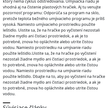
ktorý nemá cyklus odstreďovania. Umývačka riadu je
vhodná aj na čistenie plastových hračiek. Aj tu venujte
pozornosť programu: Odporúča sa program na sklo,
pretože teplota bežného umývacieho programu je príliš
vysoká. Namiesto umývacieho prostriedku použite
leštidlo. Uistite sa, že na hračke po vyčistení nezostali
žiadne mydlo ani čistiaci prostriedok, a ak je to
potrebné, znova ho opláchnite alebo utrite čistou
vodou. Namiesto prostriedku na umývanie riadu
použite leštidlo.Uistite sa, že na hračke po vyčistení
nezostali žiadne mydlo ani čistiaci prostriedok, a ak je
to potrebné, znova ho opláchnite alebo utrite čistou
vodou. Namiesto prostriedku na umývanie riadu
použite leštidlo. Dbajte na to, aby po vyčistení na hračke
nezostali žiadne mydlo ani čistiaci prostriedok, a ak je
to potrebné, znova ho opláchnite alebo utrite čistou
vodou.
Súvisiace články