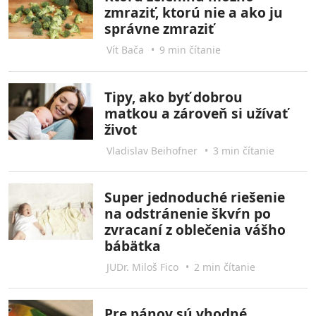
zmraziť, ktorú nie a ako ju
správne zmraziť
Vít Bača
•
9 min čítanie
Tipy, ako byť dobrou
matkou a zároveň si užívať
život
Vladislav Beihofner
•
3 min čítanie
Super jednoduché riešenie
na odstránenie škvŕn po
zvracaní z oblečenia vášho
bábätka
JUDr. Miloš Fico
•
2 min čítanie
Pre pánov sú vhodné