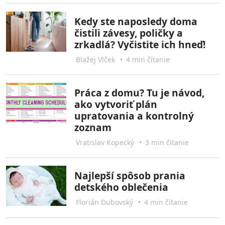
Kedy ste naposledy doma
čistili závesy, poličky a
zrkadlá? Vyčistite ich hneď!
Blažej Vlček
•
4 min čítanie
Práca z domu? Tu je návod,
ako vytvoriť plán
upratovania a kontrolný
zoznam
Vratislav Kopecký
•
3 min čítanie
Najlepší spôsob prania
detského oblečenia
Florián Dubovský
•
4 min čítanie