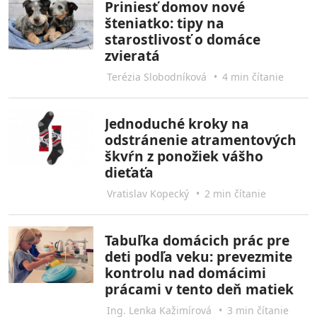
Priniesť domov nové
šteniatko: tipy na
starostlivosť o domáce
zvieratá
Terézia Slobodníková
•
4 min čítanie
Jednoduché kroky na
odstránenie atramentových
škvŕn z ponožiek vášho
dieťaťa
Vratislav Kopecký
•
2 min čítanie
Tabuľka domácich prác pre
deti podľa veku: prevezmite
kontrolu nad domácimi
prácami v tento deň matiek
Ing. Lenka Kažimírová
•
3 min čítanie