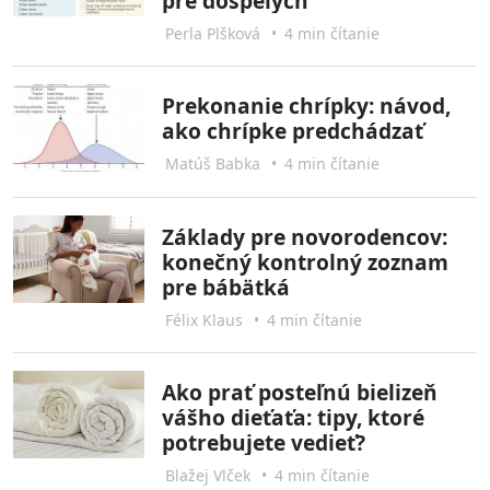
pre dospelých
Perla Plšková
•
4 min čítanie
Prekonanie chrípky: návod,
ako chrípke predchádzať
Matúš Babka
•
4 min čítanie
Základy pre novorodencov:
konečný kontrolný zoznam
pre bábätká
Félix Klaus
•
4 min čítanie
Ako prať posteľnú bielizeň
vášho dieťaťa: tipy, ktoré
potrebujete vedieť?
Blažej Vlček
•
4 min čítanie