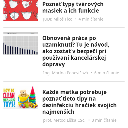
Poznať typy tvárových
masiek a ich funkcie
JUDr. Miloš Fico
•
4 min čítanie
Obnovená práca po
uzamknutí? Tu je návod,
ako zostať v bezpečí pri
používaní kancelárskej
dopravy
Ing. Marína Popovičová
•
6 min čítanie
Každá matka potrebuje
poznať tieto tipy na
dezinfekciu hračiek svojich
najmenších
prof. Metod Líška CSc.
•
3 min čítanie