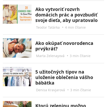
Ako vytvoriť rozvrh
domácich prác a povzbudiť
svoje dieťa, aby upratovalo
Teodor Tatárka
•
4 min čítanie
Ako okúpať novorodenca
prvýkrát?
Marta Zelenayová
•
3 min čítanie
5 užitočných tipov na
uloženie oblečenia vášho
bábätka
Denisa Kravjarová
•
3 min čítanie
Ktorú zeleninu možno