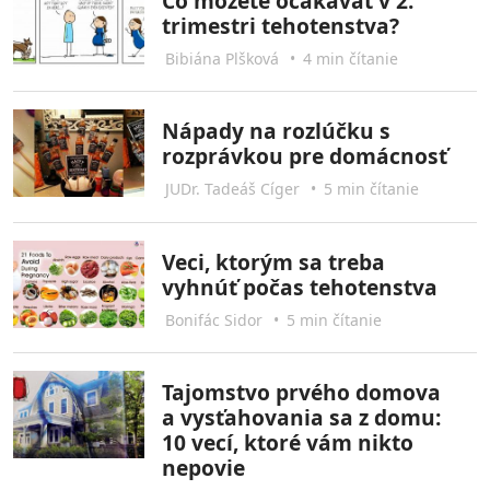
Čo môžete očakávať v 2.
trimestri tehotenstva?
Bibiána Plšková
•
4 min čítanie
Nápady na rozlúčku s
rozprávkou pre domácnosť
JUDr. Tadeáš Cíger
•
5 min čítanie
Veci, ktorým sa treba
vyhnúť počas tehotenstva
Bonifác Sidor
•
5 min čítanie
Tajomstvo prvého domova
a vysťahovania sa z domu:
10 vecí, ktoré vám nikto
nepovie