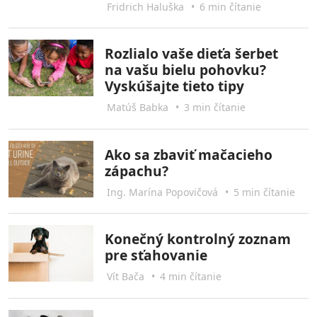
Fridrich Haluška
•
6 min čítanie
Rozlialo vaše dieťa šerbet
na vašu bielu pohovku?
Vyskúšajte tieto tipy
Matúš Babka
•
3 min čítanie
Ako sa zbaviť mačacieho
zápachu?
Ing. Marína Popovičová
•
5 min čítanie
Konečný kontrolný zoznam
pre sťahovanie
Vít Bača
•
4 min čítanie