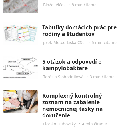
Blažej Vlček
•
8 min čítanie
Tabuľky domácich prác pre
rodiny a študentov
prof. Metod Líška CSc.
•
5 min čítanie
5 otázok a odpovedí o
kampylobaktere
Terézia Slobodníková
•
3 min čítanie
Komplexný kontrolný
zoznam na zabalenie
nemocničnej tašky na
doručenie
Florián Dubovský
•
4 min čítanie