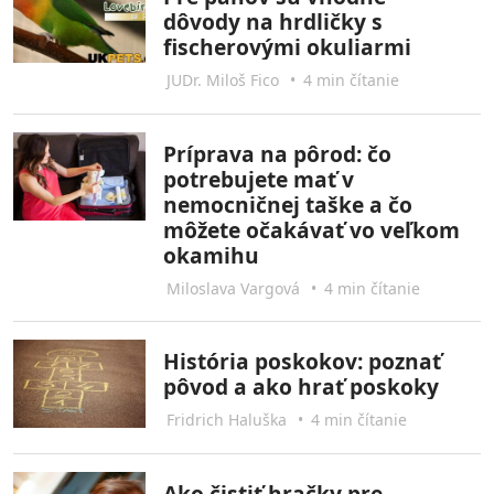
dôvody na hrdličky s
fischerovými okuliarmi
JUDr. Miloš Fico
•
4 min čítanie
Príprava na pôrod: čo
potrebujete mať v
nemocničnej taške a čo
môžete očakávať vo veľkom
okamihu
Miloslava Vargová
•
4 min čítanie
História poskokov: poznať
pôvod a ako hrať poskoky
Fridrich Haluška
•
4 min čítanie
Ako čistiť hračky pre