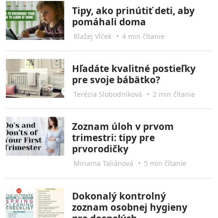
Tipy, ako prinútiť deti, aby
pomáhali doma
Blažej Vlček
•
4 min čítanie
Hľadáte kvalitné postieľky
pre svoje bábätko?
Terézia Slobodníková
•
2 min čítanie
Zoznam úloh v prvom
trimestri: tipy pre
prvorodičky
Miriama Taliánová
•
5 min čítanie
Dokonalý kontrolný
zoznam osobnej hygieny