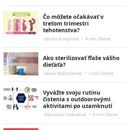
Čo môžete očakávať v
treťom trimestri
tehotenstva?
Denisa Kravjarová
•
4 min čítanie
Ako sterilizovať fľaše vášho
dieťaťa?
Václav Malachovský
•
3 min čítanie
Vyvážte svoju rutinu
čistenia s outdoorovými
aktivitami po uzamknutí
Dobromila Svobodová
•
4 min čítanie