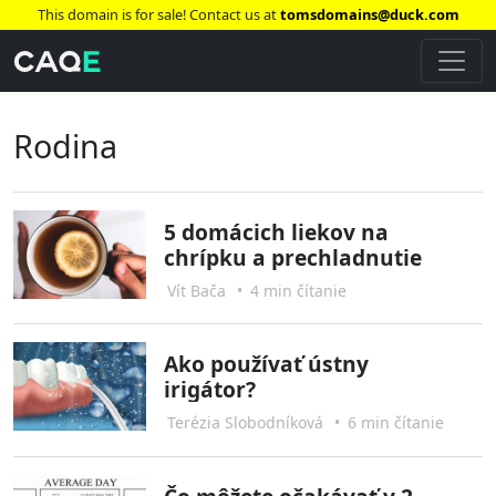
This domain is for sale! Contact us at
tomsdomains@duck.com
Rodina
5 domácich liekov na
chrípku a prechladnutie
Vít Bača
•
4 min čítanie
Ako používať ústny
irigátor?
Terézia Slobodníková
•
6 min čítanie