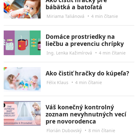
bábätká a batoľatá
Miriama Taliánová
•
4 min čítanie
Domáce prostriedky na
liečbu a prevenciu chrípky
Ing. Lenka Kažimírová
•
4 min čítanie
Ako čistiť hračky do kúpeľa?
Félix Klaus
•
4 min čítanie
Váš konečný kontrolný
zoznam nevyhnutných vecí
pre novorodenca
Florián Dubovský
•
8 min čítanie