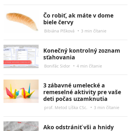
Čo robiť, ak máte v dome
biele červy
Bibiána Plšková
•
3 min čítanie
Konečný kontrolný zoznam
sťahovania
Bonifác Sidor
•
4 min čítanie
3 zábavné umelecké a
remeselné aktivity pre vaše
deti počas uzamknutia
prof. Metod Líška CSc.
•
3 min čítanie
Ako odstrániť vši a hnidy