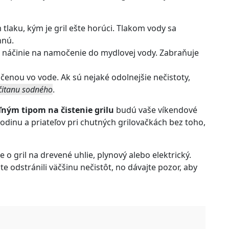
tlaku, kým je gril ešte horúci. Tlakom vody sa
hnú.
 náčinie na namočenie do mydlovej vody. Zabraňuje
čenou vo vode. Ak sú nejaké odolnejšie nečistoty,
čitanu sodného
.
ľným tipom na čistenie grilu
budú vaše víkendové
odinu a priateľov pri chutných grilovačkách bez toho,
ide o gril na drevené uhlie, plynový alebo elektrický.
ste odstránili väčšinu nečistôt, no dávajte pozor, aby