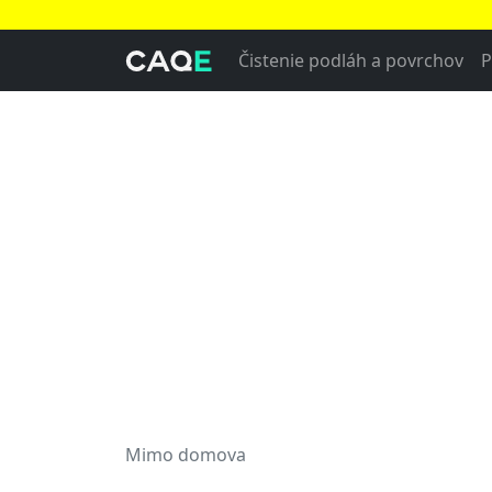
Čistenie podláh a povrchov
P
Mimo domova