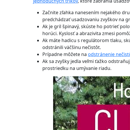
jednoduchých trikov
, ktoré zabránia usadzov
Začnite zľahka nanesením nejakého druh
predchádzať usadzovaniu zvyškov na gri
Ak je gril špinavý, skúste ho potrieť pol
horúci. Kyslosť a abrazivita zmesi pomôže
Ak máte hadicu s regulátorom tlaku, skús
odstránili väčšinu nečistôt.
Prípadne môžete na
odstránenie nečist
Ak sa zvyšky jedla veľmi ťažko odstraň
prostriedku na umývanie riadu.