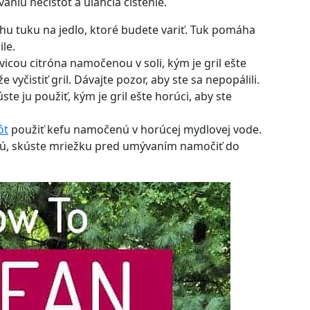
aniu nečistôt a uľahčia čistenie.
u tuku na jedlo, ktoré budete variť. Tuk pomáha
le.
ovicou citróna namočenou v soli, kým je gril ešte
 vyčistiť gril. Dávajte pozor, aby ste sa nepopálili.
te ju použiť, kým je gril ešte horúci, aby ste
ôt
použiť kefu namočenú v horúcej mydlovej vode.
ujú, skúste mriežku pred umývaním namočiť do