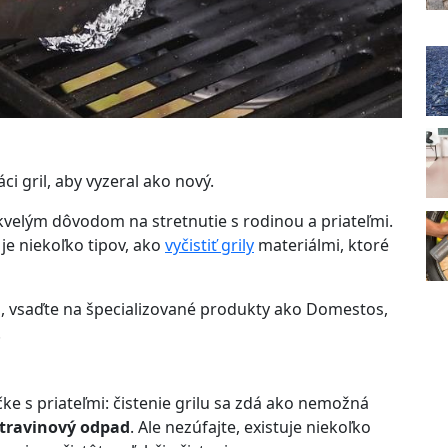
i gril, aby vyzeral ako nový.
skvelým dôvodom na stretnutie s rodinou a priateľmi.
 je niekoľko tipov, ako
vyčistiť grily
materiálmi, ktoré
a, vsaďte na špecializované produkty ako Domestos,
.
ačke s priateľmi: čistenie grilu sa zdá ako nemožná
travinový odpad
. Ale nezúfajte, existuje niekoľko