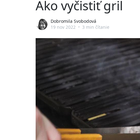
Ako vyčistiť gril
Dobromila Svobodová
19 nov 2022
•
3 min čítanie