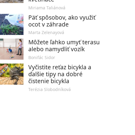
Miriama Taliánová
Päť spôsobov, ako využiť
ocot v záhrade
Marta Zelenayová
Môžete ľahko umyť terasu
alebo namydliť vozík
Bonifác Sidor
Vyčistite reťaz bicykla a
ďalšie tipy na dobré
čistenie bicykla
Terézia Slobodníková