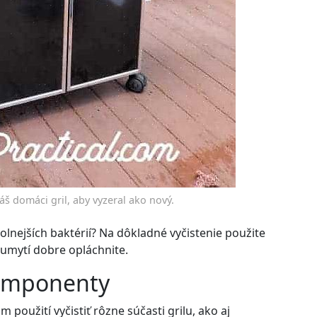
áš domáci gril, aby vyzeral ako nový.
jodolnejších baktérií? Na dôkladné vyčistenie použite
 umytí dobre opláchnite.
 komponenty
oužití vyčistiť rôzne súčasti grilu, ako aj