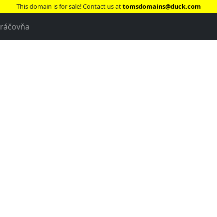
This domain is for sale! Contact us at
tomsdomains@duck.com
ráčovňa