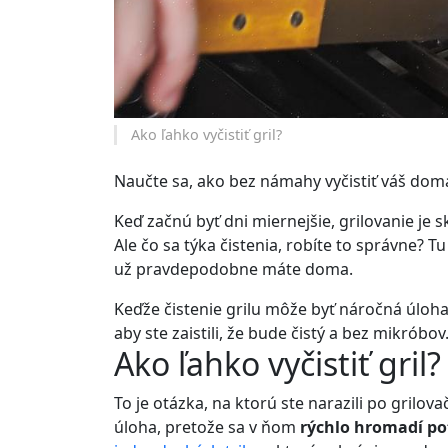
Ako ľahko vyčistiť gril?
Naučte sa, ako bez námahy vyčistiť váš domác
Keď začnú byť dni miernejšie, grilovanie je 
Ale čo sa týka čistenia, robíte to správne? Tu
už pravdepodobne máte doma.
Keďže čistenie grilu môže byť náročná úloh
aby ste zaistili, že bude čistý a bez mikróbov
Ako ľahko vyčistiť gril?
To je otázka, na ktorú ste narazili po grilov
úloha, pretože sa v ňom
rýchlo hromadí po