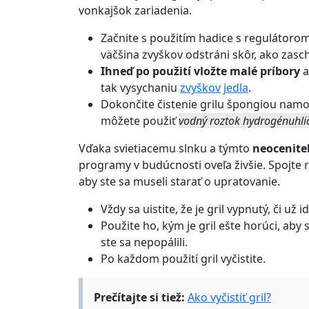
vonkajšok zariadenia.
Začnite s použitím hadice s regulátorom 
väčšina zvyškov odstráni skôr, ako zasc
Ihneď po použití vložte malé príbory
a
tak vysychaniu
zvyškov
jedla
.
Dokončite čistenie grilu špongiou namo
môžete použiť
vodný roztok hydrogénuhli
Vďaka svietiacemu slnku a týmto
neocenite
programy v budúcnosti oveľa živšie. Spojte r
aby ste sa museli starať o upratovanie.
Vždy sa uistite, že je gril vypnutý, či už 
Použite ho, kým je gril ešte horúci, aby 
ste sa nepopálili.
Po každom použití gril vyčistite.
Prečítajte si tiež:
Ako vyčistiť gril?