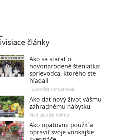
úvisiace články
Ako sa starať o
novonarodené šteniatka:
sprievodca, ktorého ste
hľadali
Ľubomíra Horváthová
Ako dať nový život vášmu
záhradnému nábytku
Vladislav Beihofner
Ako opätovne použiť a
opraviť svoje vonkajšie
kvetináče