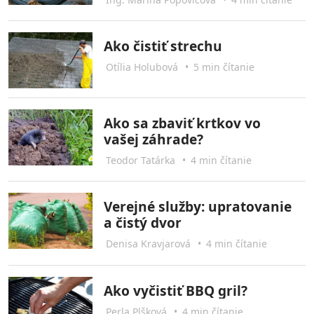
Ako čistiť strechu
Otília Holubová
•
5 min čítanie
Ako sa zbaviť krtkov vo
vašej záhrade?
Teodor Tatárka
•
4 min čítanie
Verejné služby: upratovanie
a čistý dvor
Denisa Kravjarová
•
4 min čítanie
Ako vyčistiť BBQ gril?
Perla Plšková
•
4 min čítanie