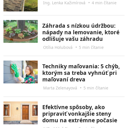
Ing. Lenka Kažimírová
•
4 min čítanie
Záhrada s nízkou údržbou:
nápady na lemovanie, ktoré
odlišuje vašu záhradu
Otília Holubová
•
5 min čítanie
Techniky maľovania: 5 chýb,
ktorým sa treba vyhnúť pri
maľovaní dreva
Marta Zelenayová
•
5 min čítanie
Efektívne spôsoby, ako
pripraviť vonkajšie steny
domu na extrémne počasie