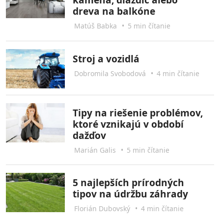
dreva na balkóne
Matúš Babka
•
5 min čítanie
Stroj a vozidlá
Dobromila Svobodová
•
4 min čítanie
Tipy na riešenie problémov,
ktoré vznikajú v období
dažďov
Marián Galis
•
5 min čítanie
5 najlepších prírodných
tipov na údržbu záhrady
Florián Dubovský
•
4 min čítanie