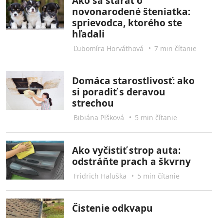
Ako sa starať o
novonarodené šteniatka:
sprievodca, ktorého ste
hľadali
Ľubomíra Horváthová
•
7 min čítanie
Domáca starostlivosť: ako
si poradiť s deravou
strechou
Bibiána Plšková
•
5 min čítanie
Ako vyčistiť strop auta:
odstráňte prach a škvrny
Fridrich Haluška
•
5 min čítanie
Čistenie odkvapu