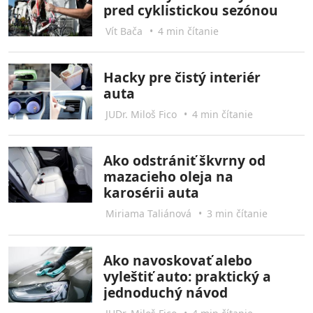
pred cyklistickou sezónou
Vít Bača
•
4 min čítanie
Hacky pre čistý interiér
auta
JUDr. Miloš Fico
•
4 min čítanie
Ako odstrániť škvrny od
mazacieho oleja na
karosérii auta
Miriama Taliánová
•
3 min čítanie
Ako navoskovať alebo
vyleštiť auto: praktický a
jednoduchý návod