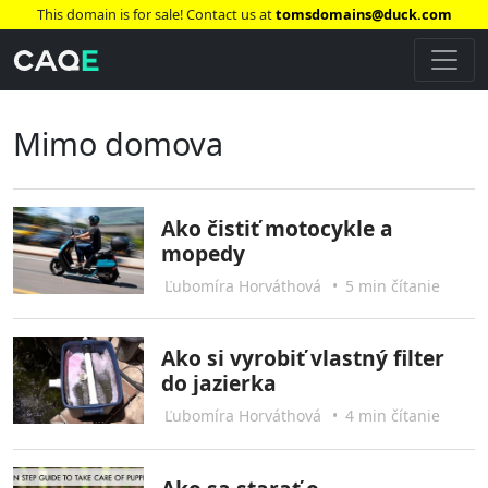
This domain is for sale! Contact us at
tomsdomains@duck.com
Mimo domova
Ako čistiť motocykle a
mopedy
Ľubomíra Horváthová
•
5 min čítanie
Ako si vyrobiť vlastný filter
do jazierka
Ľubomíra Horváthová
•
4 min čítanie