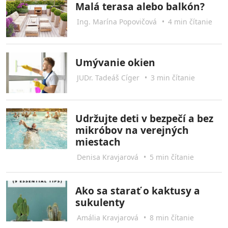
Malá terasa alebo balkón?
Ing. Marína Popovičová
•
4 min čítanie
Umývanie okien
JUDr. Tadeáš Cíger
•
3 min čítanie
Udržujte deti v bezpečí a bez
mikróbov na verejných
miestach
Denisa Kravjarová
•
5 min čítanie
Ako sa starať o kaktusy a
sukulenty
Amália Kravjarová
•
8 min čítanie