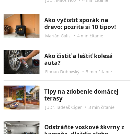
JUDr. Miloš Fico
•
4 min čítanie
Ako vyčistiť sporák na
drevo: pozrite si 10 tipov!
Marián Galis
•
4 min čítanie
Ako čistiť a leštiť kolesá
auta?
Florián Dubovský
•
5 min čítanie
Tipy na zdobenie domácej
terasy
JUDr. Tadeáš Cíger
•
3 min čítanie
Odstráňte voskové škvrny z
kameňa, dlaždíc alebo