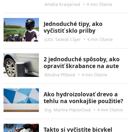
Amália Kravjarová
•
4 min čítanie
Jednoduché tipy, ako
vyčistiť sklo prilby
JUDr. Tadeáš Cíger
•
4 min čítanie
2 jednoduché spôsoby, ako
opraviť škrabance na aute
Bibiána Plšková
•
4 min čítanie
Ako hydroizolovať drevo a
tehlu na vonkajšie použitie?
Ing. Marína Popovičová
•
4 min čítanie
Takto si vyčistíte bicykel