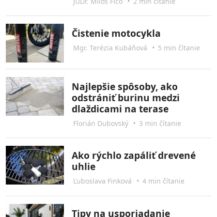
JUDr. Miloš Fico
•
2 min čítanie
Čistenie motocykla
Mgr. Terézia Kubáňová
•
5 min čítanie
Najlepšie spôsoby, ako
odstrániť burinu medzi
dlaždicami na terase
Florián Dubovský
•
3 min čítanie
Ako rýchlo zapáliť drevené
uhlie
Ľuboslava Finková
•
4 min čítanie
Tipy na usporiadanie