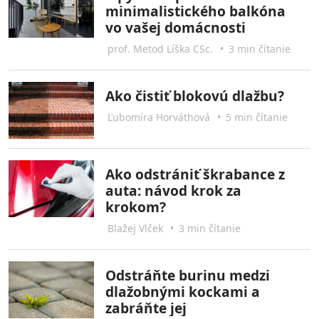
minimalistického balkóna
vo vašej domácnosti
prof. Metod Líška CSc.
•
3 min čítanie
Ako čistiť blokovú dlažbu?
Ľubomíra Horváthová
•
5 min čítanie
Ako odstrániť škrabance z
auta: návod krok za
krokom?
Blažej Vlček
•
3 min čítanie
Odstráňte burinu medzi
dlažobnými kockami a
zabráňte jej