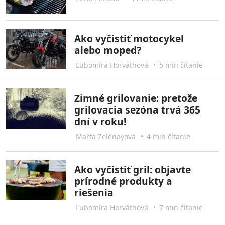
Ako vyčistiť motocykel
alebo moped?
Ľubomíra Horváthová
•
5 min čítanie
Zimné grilovanie: pretože
grilovacia sezóna trvá 365
dní v roku!
Marta Zelenayová
•
4 min čítanie
Ako vyčistiť gril: objavte
prírodné produkty a
riešenia
Ľubomíra Horváthová
•
7 min čítanie