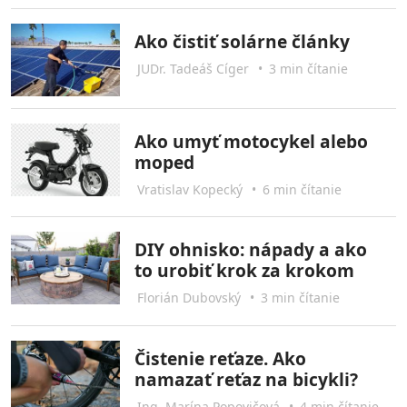
Ako čistiť solárne články
JUDr. Tadeáš Cíger
•
3 min čítanie
Ako umyť motocykel alebo
moped
Vratislav Kopecký
•
6 min čítanie
DIY ohnisko: nápady a ako
to urobiť krok za krokom
Florián Dubovský
•
3 min čítanie
Čistenie reťaze. Ako
namazať reťaz na bicykli?
Ing. Marína Popovičová
•
4 min čítanie