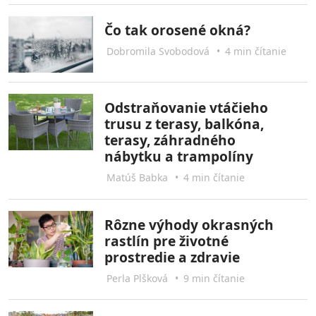
Čo tak orosené okná?
Dobromila Svobodová
•
4 min čítanie
Odstraňovanie vtáčieho
trusu z terasy, balkóna,
terasy, záhradného
nábytku a trampolíny
Matúš Babka
•
4 min čítanie
Rôzne výhody okrasných
rastlín pre životné
prostredie a zdravie
Perla Plšková
•
9 min čítanie